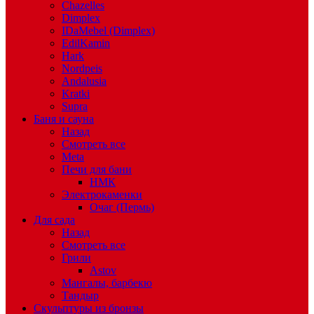
Chazelles
Dimplex
IDaMebel (Dimplex)
EdilKamin
Hark
Nordpeis
Andalusia
Kratki
Supra
Баня и сауна
Назад
Смотреть все
Meta
Печи для бани
НМК
Электрокаменки
Очаг (Пермь)
Для сада
Назад
Смотреть все
Грили
Astov
Мангалы, барбекю
Тандыр
Скульптуры из бронзы