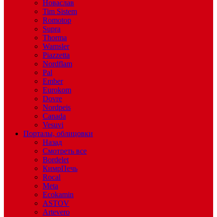
Новаслав
Tim Sistem
Romotop
Supra
Thorma
Wamsler
Piazzetta
Nordflam
Pal
Ember
Eurokom
Dovre
Nordpeis
Canada
Vesuvi
Порталы, облицовки
Назад
Смотреть все
Bordelet
КимрПечь
Rocal
Meta
Ecokamin
ASTOV
Artevero