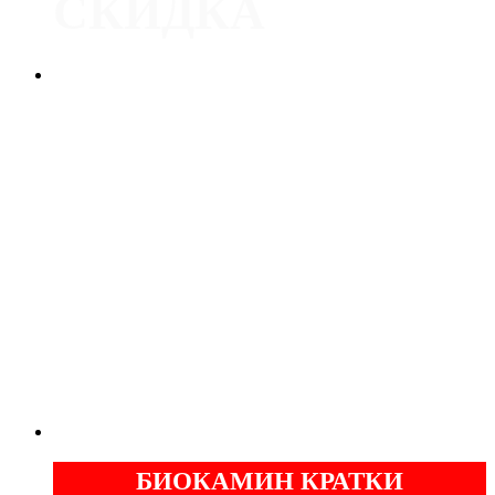
СКИДКА
Печь
Dovre 300CB
С ОРИГИНАЛЬНЫМ ЛИТЬЕМ
НОРВЕЖСКИЕ ПЕЧИ
СЕРТИФИЦИРОВАННЫЙ ДИЛЕР
-
-
ГАРАНТИЯ
ОТ
ЛЕТ
5
БИОКАМИН КРАТКИ