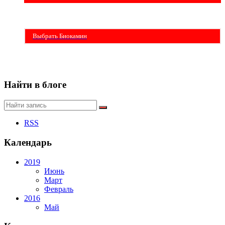
Бездымные камины на спитовом геле. Ни сажи, ни копоти в вашей квартире.
Спиртовой биокамин работает на 1 литре 2-3 часа !
Выбрать Биокамин
Найти в блоге
RSS
Календарь
2019
Июнь
Март
Февраль
2016
Май