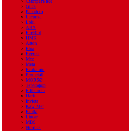
Смотреть все
Guca
Panadero
Lacunza
Loki
ABX
FireBird
НМК
Aston
Etna
Everest
Mcz
Meta
Ecokamin
Prometall
MORSØ
Термофор
Edilkamin
Hark
Invicta
Kaw-Met
Kratki
Lincar
MBS
Nordica