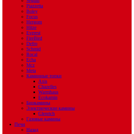
Seguin
Piazzetta
Boley
Focus
Hergom
Hitze
Everest
FireBird
Defro
Schmid
Rocal
Echa
Mcz
Meta
Каминные топки
Axis
Chazelles
Warmhaus
Ecokamin
Биокамины
Электрические камины
Glenrich
Газовые камины
Печи
Назад