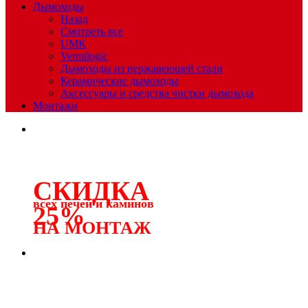
Дымоходы
Назад
Смотреть все
UMK
Vermilogic
Дымоходы из нержавеющей стали
Керамические дымоходы
Аксессуары и средства чистки дымохода
Монтажи
СКИДКА
всех печей и каминов
25%
НА МОНТАЖ