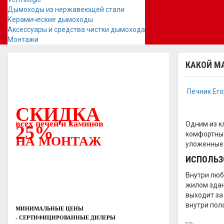
Дымоходы из нержавеющей стали
Керамические дымоходы
Аксессуары и средства чистки дымохода
Монтажи
КАКОЙ М
Печник Ег
СКИДКА
всех печей и каминов
Одним из к
25%
комфортные
НА МОНТАЖ
уложенные 
ИСПОЛЬЗ
Внутри люб
жилом здан
выходит за
внутри пола
МИНИМАЛЬНЫЕ ЦЕНЫ
- СЕРТИФИЦИРОВАННЫЕ ДИЛЕРЫ