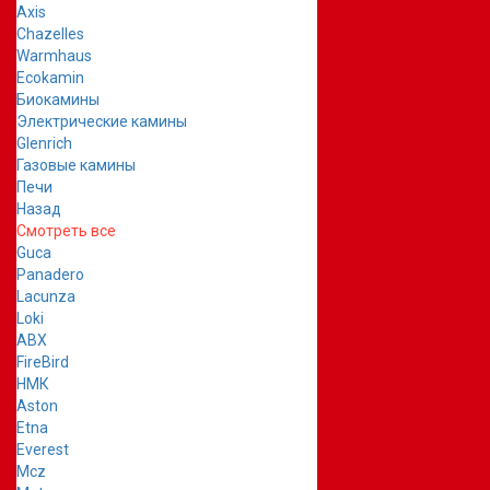
Axis
Chazelles
Warmhaus
Ecokamin
Биокамины
Электрические камины
Glenrich
Газовые камины
Печи
Назад
Смотреть все
Guca
Panadero
Lacunza
Loki
ABX
FireBird
НМК
Aston
Etna
Everest
Mcz