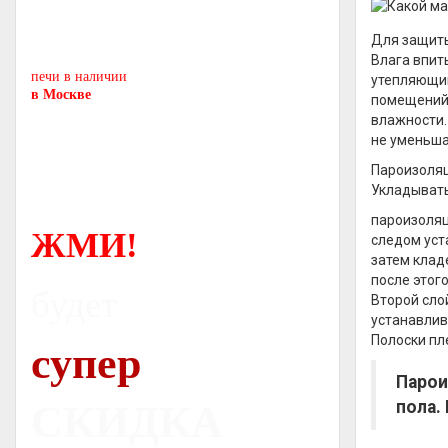
Печь-камин
PISA
Для защиты
и другие печи и камины
европейских производителей.
Влага впит
печи в наличии
утепляющий
в Москве
помещений,
влажности.
не уменьша
Пароизоляц
Укладывать
пароизоляц
ЖМИ!
следом уст
затем клад
после этого
будет
Второй сло
устанавлив
Полоски пл
супер
Парои
пола.
СКИДКА