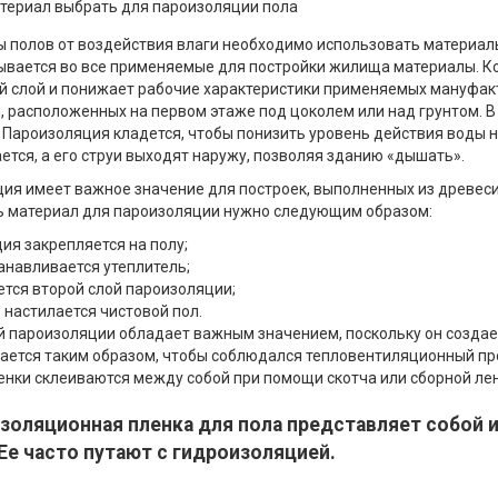
 полов от воздействия влаги необходимо использовать материал
ывается во все применяемые для постройки жилища материалы. Ко
 слой и понижает рабочие характеристики применяемых мануфакт
 расположенных на первом этаже под цоколем или над грунтом. 
 Пароизоляция кладется, чтобы понизить уровень действия воды 
ется, а его струи выходят наружу, позволяя зданию «дышать».
ия имеет важное значение для построек, выполненных из древеси
 материал для пароизоляции нужно следующим образом:
ия закрепляется на полу;
анавливается утеплитель;
ется второй слой пароизоляции;
 настилается чистовой пол.
й пароизоляции обладает важным значением, поскольку он создает
ается таким образом, чтобы соблюдался тепловентиляционный пр
енки склеиваются между собой при помощи скотча или сборной ле
золяционная пленка для пола представляет собой и
 Ее часто путают с гидроизоляцией.