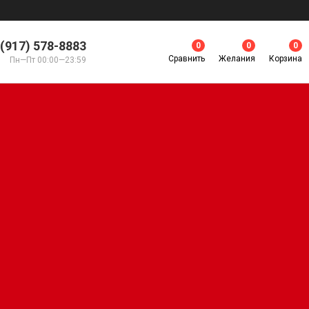
 (917) 578-8883
0
0
0
Сравнить
Желания
Корзина
Пн—Пт 00:00—23:59