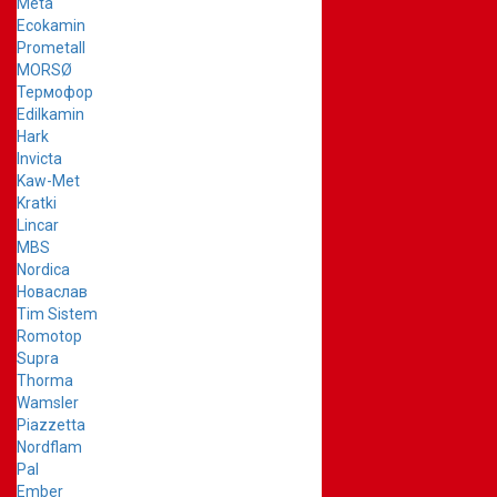
Meta
Ecokamin
Prometall
MORSØ
Термофор
Edilkamin
Hark
Invicta
Kaw-Met
Kratki
Lincar
MBS
Nordica
Новаслав
Tim Sistem
Romotop
Supra
Thorma
Wamsler
Piazzetta
Nordflam
Pal
Ember