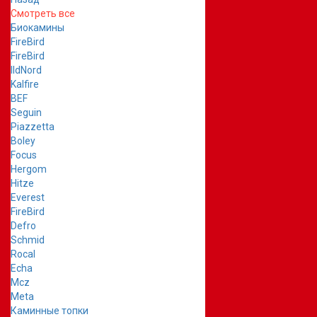
Смотреть все
Биокамины
FireBird
FireBird
IldNord
Kalfire
BEF
Seguin
Piazzetta
Boley
Focus
Hergom
Hitze
Everest
FireBird
Defro
Schmid
Rocal
Echa
Mcz
Meta
Каминные топки