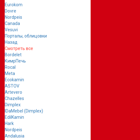
Eurokom
Dovre
Nordpeis
Canada
Vesuvi
Порталы, облицовки
Назад
Смотреть все
Bordelet
КимрПечь
Rocal
Meta
Ecokamin
ASTOV
Artevero
Chazelles
Dimplex
IDaMebel (Dimplex)
EdilKamin
Hark
Nordpeis
Andalusia