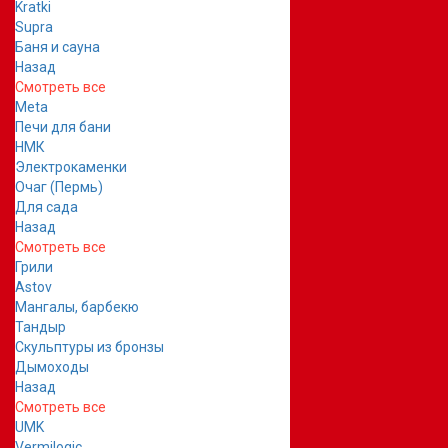
Kratki
Supra
Баня и сауна
Назад
Смотреть все
Meta
Печи для бани
НМК
Электрокаменки
Очаг (Пермь)
Для сада
Назад
Смотреть все
Грили
Astov
Мангалы, барбекю
Тандыр
Скульптуры из бронзы
Дымоходы
Назад
Смотреть все
UMK
Vermilogic