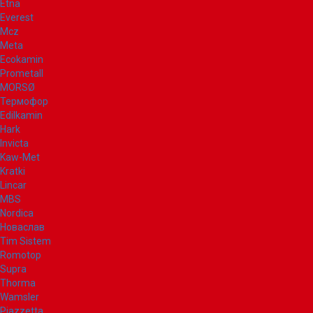
Etna
Everest
Mcz
Meta
Ecokamin
Prometall
MORSØ
Термофор
Edilkamin
Hark
Invicta
Kaw-Met
Kratki
Lincar
MBS
Nordica
Новаслав
Tim Sistem
Romotop
Supra
Thorma
Wamsler
Piazzetta