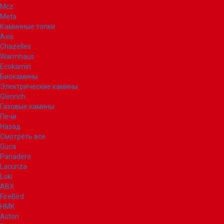
Mcz
Meta
Каминные топки
Axis
Chazelles
Warmhaus
Ecokamin
Биокамины
Электрические камины
Glenrich
Газовые камины
Печи
Назад
Смотреть все
Guca
Panadero
Lacunza
Loki
ABX
FireBird
НМК
Aston