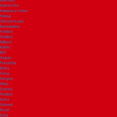
Kaw-Met
Glamm Fire
Камины и топки
Назад
Смотреть все
Биокамины
FireBird
FireBird
IldNord
Kalfire
BEF
Seguin
Piazzetta
Boley
Focus
Hergom
Hitze
Everest
FireBird
Defro
Schmid
Rocal
Echa