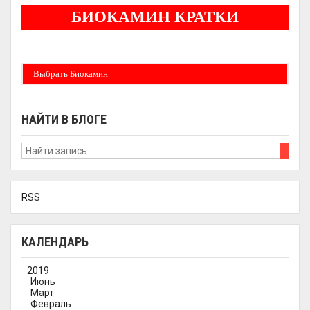
БИОКАМИН КРАТКИ
Бездымные камины на спитовом геле. Ни сажи, ни копоти в вашей квартире.
Спиртовой биокамин работает на 1 литре 2-3 часа !
Выбрать Биокамин
НАЙТИ В БЛОГЕ
RSS
КАЛЕНДАРЬ
2019
Июнь
Март
Февраль