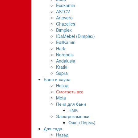
Ecokamin
ASTOV
Artevero
Chazelles
Dimplex
IDaMebel (Dimplex)
EdilKamin
Hark
Nordpeis
Andalusia
Kratki
Supra
Баня и сауна
Назад
Смотреть все
Meta
Печи для бани
НМК
Электрокаменки
Очаг (Пермь)
Для сада
Назад