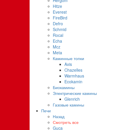
Hergom
Hitze
Everest
FireBird
Defro
Schmid
Rocal
Echa
Mcz
Meta
Каминные топки
Axis
Chazelles
Warmhaus
Ecokamin
Биокамины
Электрические камины
Glenrich
Газовые камины
Печи
Назад
Смотреть все
Guca