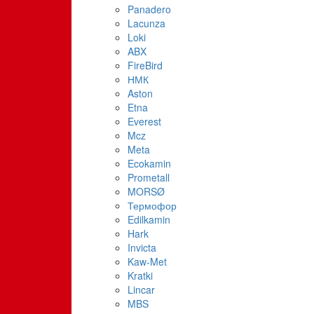
Panadero
Lacunza
Loki
ABX
FireBird
НМК
Aston
Etna
Everest
Mcz
Meta
Ecokamin
Prometall
MORSØ
Термофор
Edilkamin
Hark
Invicta
Kaw-Met
Kratki
Lincar
MBS