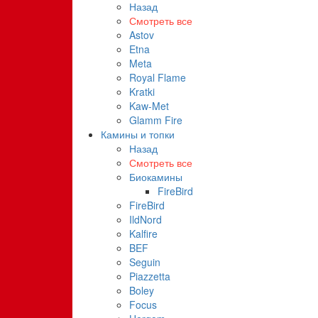
Назад
Смотреть все
Astov
Etna
Meta
Royal Flame
Kratki
Kaw-Met
Glamm Fire
Камины и топки
Назад
Смотреть все
Биокамины
FireBird
FireBird
IldNord
Kalfire
BEF
Seguin
Piazzetta
Boley
Focus