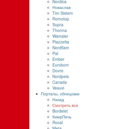
Nordica
Новаслав
Tim Sistem
Romotop
Supra
Thorma
Wamsler
Piazzetta
Nordflam
Pal
Ember
Eurokom
Dovre
Nordpeis
Canada
Vesuvi
Порталы, облицовки
Назад
Смотреть все
Bordelet
КимрПечь
Rocal
Meta