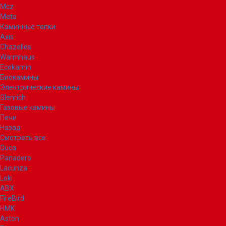
Mcz
Meta
Каминные топки
Axis
Chazelles
Warmhaus
Ecokamin
Биокамины
Электрические камины
Glenrich
Газовые камины
Печи
Назад
Смотреть все
Guca
Panadero
Lacunza
Loki
ABX
FireBird
НМК
Aston