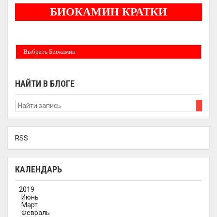
БИОКАМИН КРАТКИ
Бездымные камины на спитовом геле. Ни сажи, ни копоти в вашей квартире.
Спиртовой биокамин работает на 1 литре 2-3 часа !
Выбрать Биокамин
НАЙТИ В БЛОГЕ
RSS
КАЛЕНДАРЬ
2019
Июнь
Март
Февраль