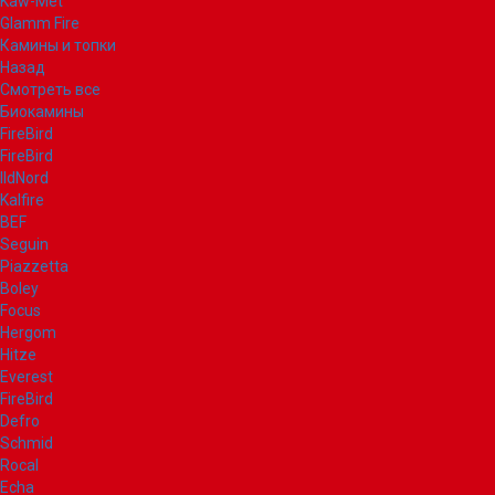
Kaw-Met
Glamm Fire
Камины и топки
Назад
Смотреть все
Биокамины
FireBird
FireBird
IldNord
Kalfire
BEF
Seguin
Piazzetta
Boley
Focus
Hergom
Hitze
Everest
FireBird
Defro
Schmid
Rocal
Echa