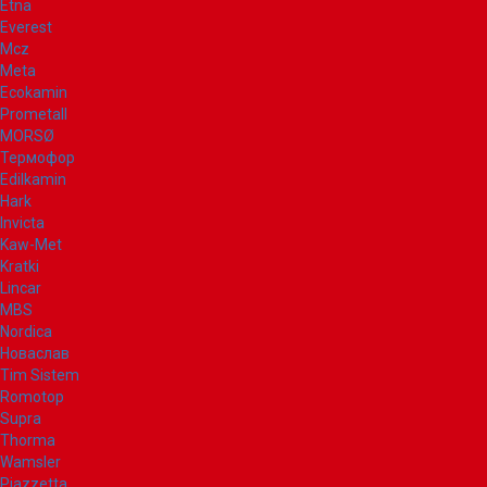
Etna
Everest
Mcz
Meta
Ecokamin
Prometall
MORSØ
Термофор
Edilkamin
Hark
Invicta
Kaw-Met
Kratki
Lincar
MBS
Nordica
Новаслав
Tim Sistem
Romotop
Supra
Thorma
Wamsler
Piazzetta