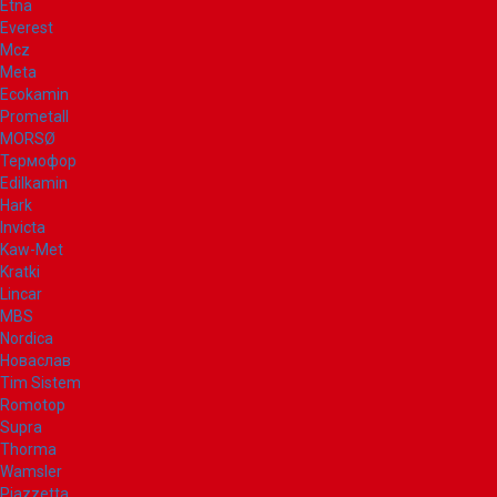
Etna
Everest
Mcz
Meta
Ecokamin
Prometall
MORSØ
Термофор
Edilkamin
Hark
Invicta
Kaw-Met
Kratki
Lincar
MBS
Nordica
Новаслав
Tim Sistem
Romotop
Supra
Thorma
Wamsler
Piazzetta