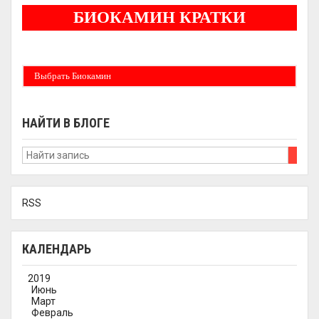
БИОКАМИН КРАТКИ
Бездымные камины на спитовом геле. Ни сажи, ни копоти в вашей квартире.
Спиртовой биокамин работает на 1 литре 2-3 часа !
Выбрать Биокамин
НАЙТИ В БЛОГЕ
RSS
КАЛЕНДАРЬ
2019
Июнь
Март
Февраль