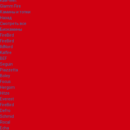
Kaw-Met
Glamm Fire
Камины и топки
Назад
Смотреть все
Биокамины
FireBird
FireBird
IldNord
Kalfire
BEF
Seguin
Piazzetta
Boley
Focus
Hergom
Hitze
Everest
FireBird
Defro
Schmid
Rocal
Echa