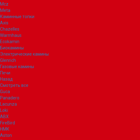
Mcz
Meta
Каминные топки
Axis
Chazelles
Warmhaus
Ecokamin
Биокамины
Электрические камины
Glenrich
Газовые камины
Печи
Назад
Смотреть все
Guca
Panadero
Lacunza
Loki
ABX
FireBird
НМК
Aston