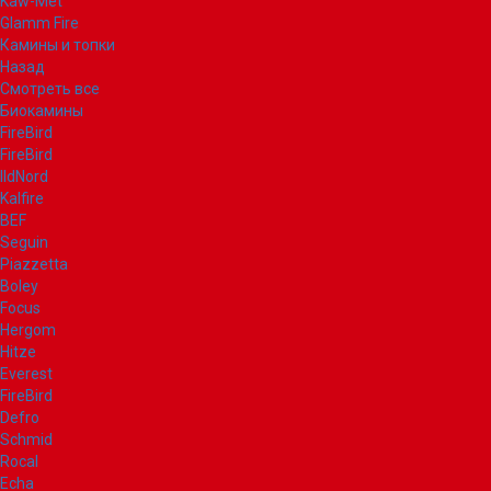
Kaw-Met
Glamm Fire
Камины и топки
Назад
Смотреть все
Биокамины
FireBird
FireBird
IldNord
Kalfire
BEF
Seguin
Piazzetta
Boley
Focus
Hergom
Hitze
Everest
FireBird
Defro
Schmid
Rocal
Echa