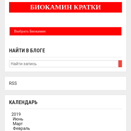
БИОКАМИН КРАТКИ
Бездымные камины на спитовом геле. Ни сажи, ни копоти в вашей квартире.
Спиртовой биокамин работает на 1 литре 2-3 часа !
Выбрать Биокамин
НАЙТИ В БЛОГЕ
RSS
КАЛЕНДАРЬ
2019
Июнь
Март
Февраль