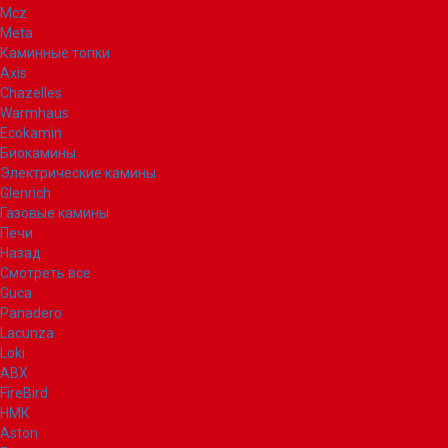
Mcz
Meta
Каминные топки
Axis
Chazelles
Warmhaus
Ecokamin
Биокамины
Электрические камины
Glenrich
Газовые камины
Печи
Назад
Смотреть все
Guca
Panadero
Lacunza
Loki
ABX
FireBird
НМК
Aston