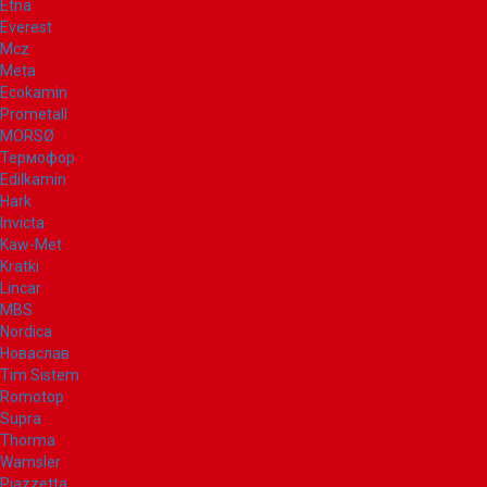
Etna
Everest
Mcz
Meta
Ecokamin
Prometall
MORSØ
Термофор
Edilkamin
Hark
Invicta
Kaw-Met
Kratki
Lincar
MBS
Nordica
Новаслав
Tim Sistem
Romotop
Supra
Thorma
Wamsler
Piazzetta