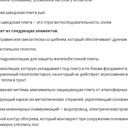
нное основание, уложенное на слой утеплителя.
 шведская плита – это строгая последовательность слоев
ит из следующих элементов:
гравия или смеси песка со щебнем, который обеспечивает дренаж
кстильное полотно.
 гидроизоляция для защиты железобетонной плиты.
изоляция, которую укладывают под плиту и по бокам фундамента.
узионный пенополистирол, на который не действует агрессивная 
 тепла в грунт.
ажная система, максимально защищающая плиту от атмосферных 
ующий каркас из металлических стержней, укрепляющий основани
ма инженерных коммуникаций — водопровод, электрическая провод
ой контур обогрева, который монтируют при сооружении основания
мерно утеплить пол.