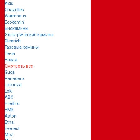
Axis
Chazelles
Warmhaus
Ecokamin
Биокамины
Электрические камины
Glenrich
Газовые камины
Печи
Назад
Смотреть все
Guca
Panadero
Lacunza
Loki
ABX
FireBird
НМК
Aston
Etna
Everest
Mcz