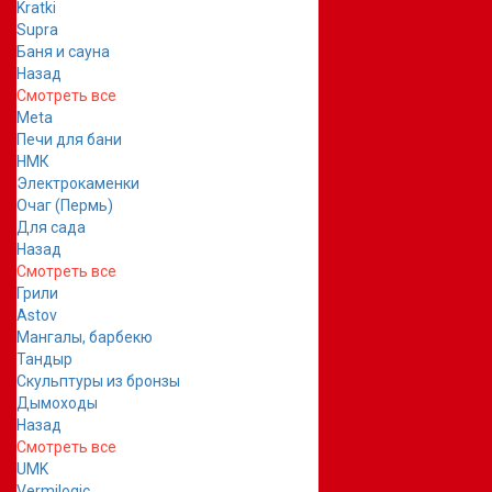
Kratki
Supra
Баня и сауна
Назад
Смотреть все
Meta
Печи для бани
НМК
Электрокаменки
Очаг (Пермь)
Для сада
Назад
Смотреть все
Грили
Astov
Мангалы, барбекю
Тандыр
Скульптуры из бронзы
Дымоходы
Назад
Смотреть все
UMK
Vermilogic