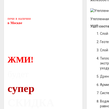
железобето
Печь-камин
PISA
и другие печи и камины
европейских производителей.
печи в наличии
Утепленная
в Москве
УШП состо
Слой 
Геоте
Слой
ЖМИ!
Тепло
экстр
уходу
будет
Дрен
супер
Армир
Систе
СКИДКА
Водян
равно