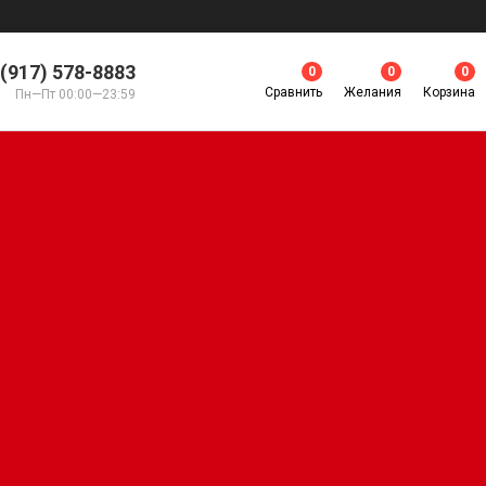
 (917) 578-8883
0
0
0
Сравнить
Желания
Корзина
Пн—Пт 00:00—23:59