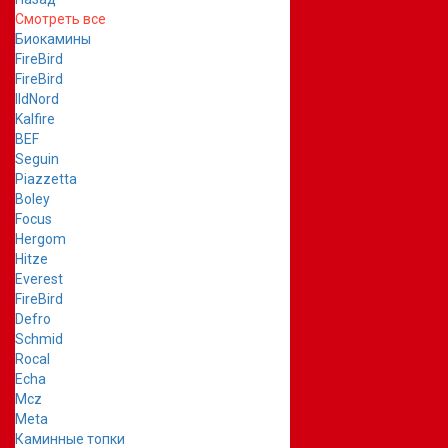
Смотреть все
Биокамины
FireBird
FireBird
IldNord
Kalfire
BEF
Seguin
Piazzetta
Boley
Focus
Hergom
Hitze
Everest
FireBird
Defro
Schmid
Rocal
Echa
Mcz
Meta
Каминные топки