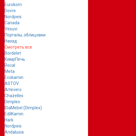
Eurokom
Dovre
Nordpeis
Canada
Vesuvi
Порталы, облицовки
Назад
Смотреть все
Bordelet
КимрПечь
Rocal
Meta
Ecokamin
ASTOV
Artevero
Chazelles
Dimplex
IDaMebel (Dimplex)
EdilKamin
Hark
Nordpeis
Andalusia