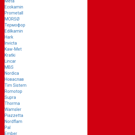
Meta
Ecokamin
Prometall
MORSØ
Термофор
Edilkamin
Hark
Invicta
Kaw-Met
Kratki
Lincar
MBS
Nordica
Новаслав
Tim Sistem
Romotop
Supra
Thorma
Wamsler
Piazzetta
Nordflam
Pal
Ember