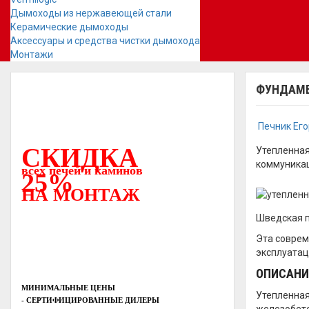
Дымоходы из нержавеющей стали
Керамические дымоходы
Аксессуары и средства чистки дымохода
Монтажи
ФУНДАМЕ
Печник Ег
СКИДКА
Утепленная
коммуникац
всех печей и каминов
25%
НА МОНТАЖ
Шведская п
Эта соврем
эксплуатац
ОПИСАНИ
МИНИМАЛЬНЫЕ ЦЕНЫ
Утепленная
- СЕРТИФИЦИРОВАННЫЕ ДИЛЕРЫ