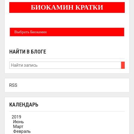
БИОКАМИН КРАТКИ
Бездымные камины на спитовом геле. Ни сажи, ни копоти в вашей квартире.
Спиртовой биокамин работает на 1 литре 2-3 часа !
Выбрать Биокамин
НАЙТИ В БЛОГЕ
RSS
КАЛЕНДАРЬ
2019
Июнь
Март
Февраль