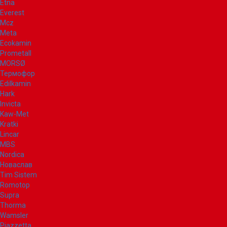
Etna
Everest
Mcz
Meta
Ecokamin
Prometall
MORSØ
Термофор
Edilkamin
Hark
Invicta
Kaw-Met
Kratki
Lincar
MBS
Nordica
Новаслав
Tim Sistem
Romotop
Supra
Thorma
Wamsler
Piazzetta