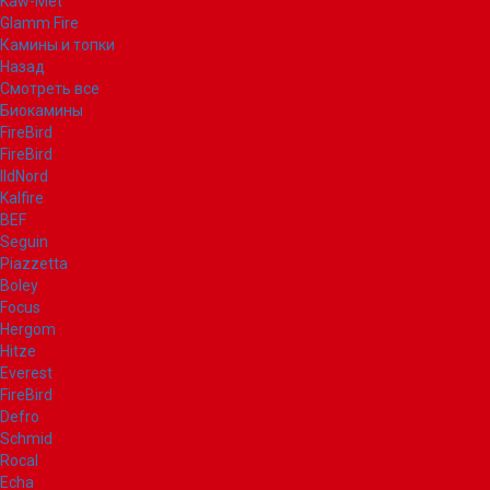
Kaw-Met
Glamm Fire
Камины и топки
Назад
Смотреть все
Биокамины
FireBird
FireBird
IldNord
Kalfire
BEF
Seguin
Piazzetta
Boley
Focus
Hergom
Hitze
Everest
FireBird
Defro
Schmid
Rocal
Echa