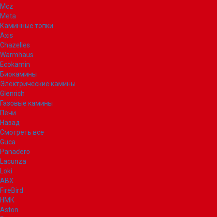
Mcz
Meta
Каминные топки
Axis
Chazelles
Warmhaus
Ecokamin
Биокамины
Электрические камины
Glenrich
Газовые камины
Печи
Назад
Смотреть все
Guca
Panadero
Lacunza
Loki
ABX
FireBird
НМК
Aston