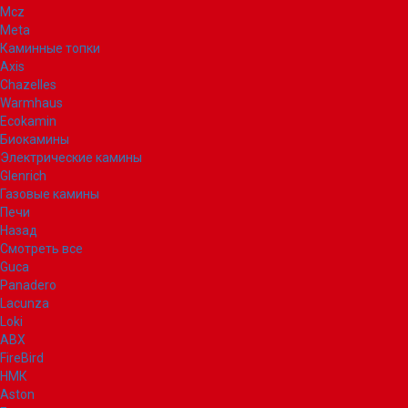
Mcz
Meta
Каминные топки
Axis
Chazelles
Warmhaus
Ecokamin
Биокамины
Электрические камины
Glenrich
Газовые камины
Печи
Назад
Смотреть все
Guca
Panadero
Lacunza
Loki
ABX
FireBird
НМК
Aston