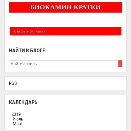
БИОКАМИН КРАТКИ
Бездымные камины на спитовом геле. Ни сажи, ни копоти в вашей квартире.
Спиртовой биокамин работает на 1 литре 2-3 часа !
Выбрать Биокамин
НАЙТИ В БЛОГЕ
RSS
КАЛЕНДАРЬ
2019
Июль
Март