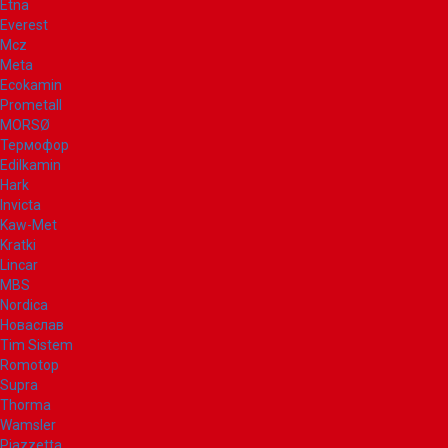
Etna
Everest
Mcz
Meta
Ecokamin
Prometall
MORSØ
Термофор
Edilkamin
Hark
Invicta
Kaw-Met
Kratki
Lincar
MBS
Nordica
Новаслав
Tim Sistem
Romotop
Supra
Thorma
Wamsler
Piazzetta