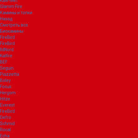
Kaw-Met
Glamm Fire
Камины и топки
Назад
Смотреть все
Биокамины
FireBird
FireBird
IldNord
Kalfire
BEF
Seguin
Piazzetta
Boley
Focus
Hergom
Hitze
Everest
FireBird
Defro
Schmid
Rocal
Echa