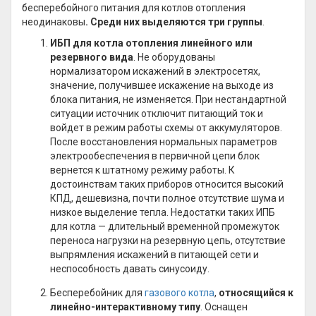
бесперебойного питания для котлов отопления
неодинаковы
. Среди них выделяются три группы
.
ИБП для котла отопления линейного или
резервного вида
. Не оборудованы
нормализатором искажений в электросетях,
значение, получившее искажение на выходе из
блока питания, не изменяется. При нестандартной
ситуации источник отключит питающий ток и
войдет в режим работы схемы от аккумуляторов.
После восстановления нормальных параметров
электрообеспечения в первичной цепи блок
вернется к штатному режиму работы. К
достоинствам таких приборов относится высокий
КПД, дешевизна, почти полное отсутствие шума и
низкое выделение тепла. Недостатки таких ИПБ
для котла — длительный временной промежуток
переноса нагрузки на резервную цепь, отсутствие
выпрямления искажений в питающей сети и
неспособность давать синусоиду.
Бесперебойник для
газового котла
,
относящийся к
линейно-интерактивному типу
. Оснащен