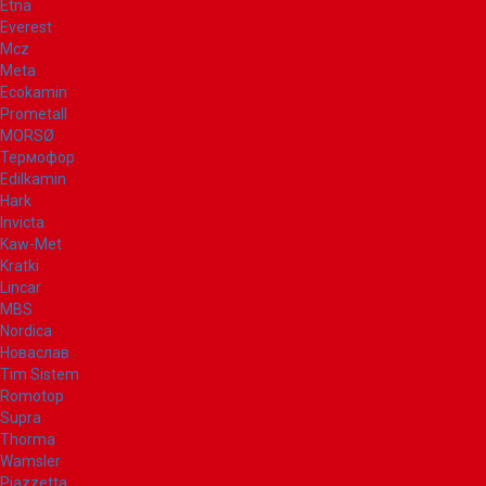
Etna
Everest
Mcz
Meta
Ecokamin
Prometall
MORSØ
Термофор
Edilkamin
Hark
Invicta
Kaw-Met
Kratki
Lincar
MBS
Nordica
Новаслав
Tim Sistem
Romotop
Supra
Thorma
Wamsler
Piazzetta