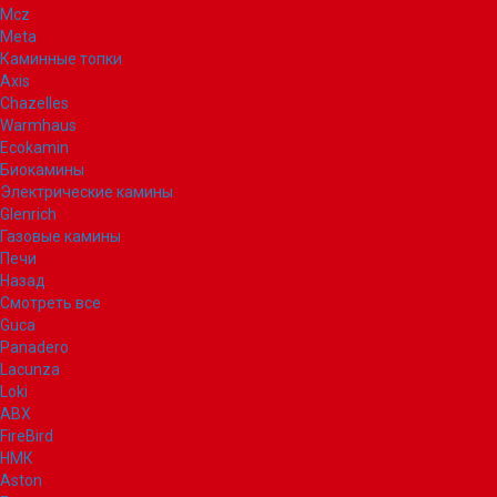
Mcz
Meta
Каминные топки
Axis
Chazelles
Warmhaus
Ecokamin
Биокамины
Электрические камины
Glenrich
Газовые камины
Печи
Назад
Смотреть все
Guca
Panadero
Lacunza
Loki
ABX
FireBird
НМК
Aston