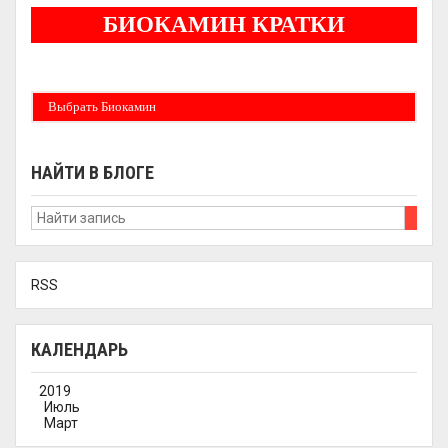
БИОКАМИН КРАТКИ
Бездымные камины на спитовом геле. Ни сажи, ни копоти в вашей квартире.
Спиртовой биокамин работает на 1 литре 2-3 часа !
Выбрать Биокамин
НАЙТИ В БЛОГЕ
RSS
КАЛЕНДАРЬ
2019
Июль
Март