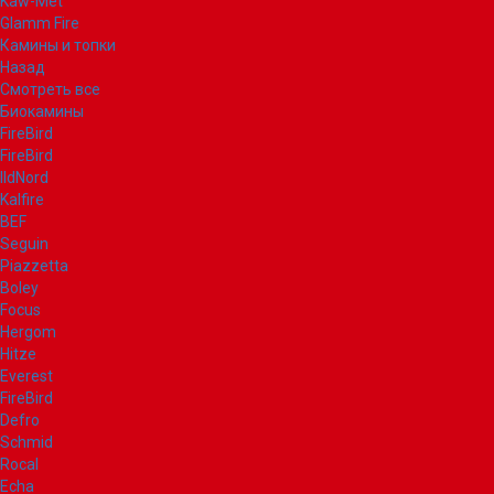
Kaw-Met
Glamm Fire
Камины и топки
Назад
Смотреть все
Биокамины
FireBird
FireBird
IldNord
Kalfire
BEF
Seguin
Piazzetta
Boley
Focus
Hergom
Hitze
Everest
FireBird
Defro
Schmid
Rocal
Echa