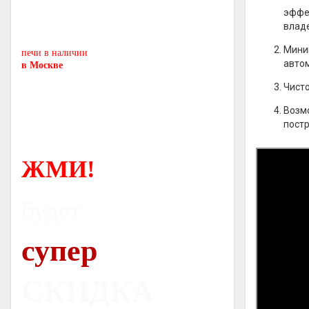
Печь-камин
PISA
эффек
владе
и другие печи и камины
европейских производителей.
Миним
печи в наличии
автом
в Москве
Чисто
Возмо
постр
ЖМИ!
будет
супер
СКИДКА