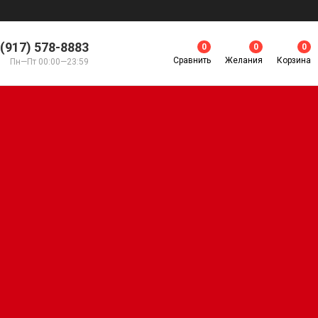
 (917) 578-8883
0
0
0
Сравнить
Желания
Корзина
Пн—Пт 00:00—23:59