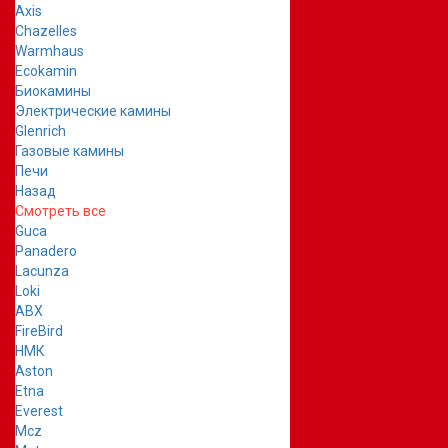
Axis
Chazelles
Warmhaus
Ecokamin
Биокамины
Электрические камины
Glenrich
Газовые камины
Печи
Назад
Смотреть все
Guca
Panadero
Lacunza
Loki
ABX
FireBird
НМК
Aston
Etna
Everest
Mcz