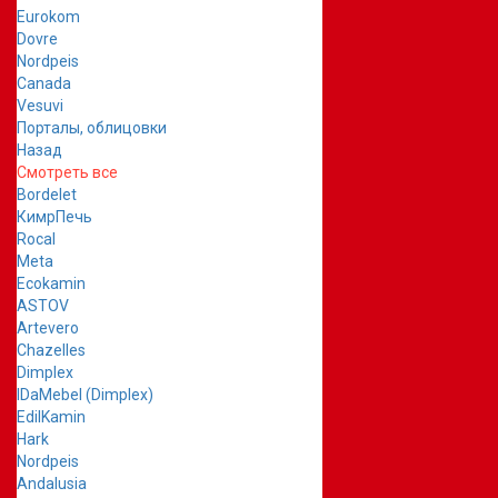
Eurokom
Dovre
Nordpeis
Canada
Vesuvi
Порталы, облицовки
Назад
Смотреть все
Bordelet
КимрПечь
Rocal
Meta
Ecokamin
ASTOV
Artevero
Chazelles
Dimplex
IDaMebel (Dimplex)
EdilKamin
Hark
Nordpeis
Andalusia