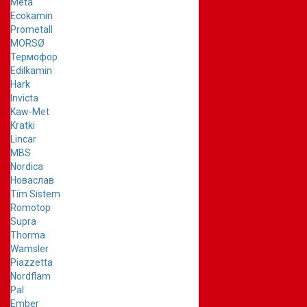
Meta
Ecokamin
Prometall
MORSØ
Термофор
Edilkamin
Hark
Invicta
Kaw-Met
Kratki
Lincar
MBS
Nordica
Новаслав
Tim Sistem
Romotop
Supra
Thorma
Wamsler
Piazzetta
Nordflam
Pal
Ember