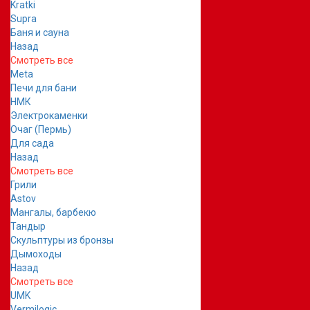
Kratki
Supra
Баня и сауна
Назад
Смотреть все
Meta
Печи для бани
НМК
Электрокаменки
Очаг (Пермь)
Для сада
Назад
Смотреть все
Грили
Astov
Мангалы, барбекю
Тандыр
Скульптуры из бронзы
Дымоходы
Назад
Смотреть все
UMK
Vermilogic