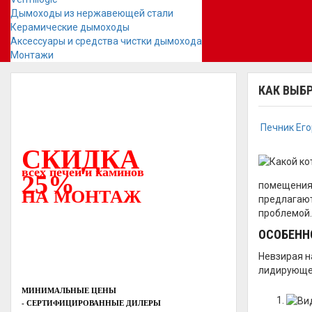
Дымоходы из нержавеющей стали
Керамические дымоходы
Аксессуары и средства чистки дымохода
Монтажи
КАК ВЫБ
Печник Ег
СКИДКА
всех печей и каминов
25%
помещения,
НА МОНТАЖ
предлагают
проблемой.
ОСОБЕНН
Невзирая н
лидирующе
МИНИМАЛЬНЫЕ ЦЕНЫ
- СЕРТИФИЦИРОВАННЫЕ ДИЛЕРЫ