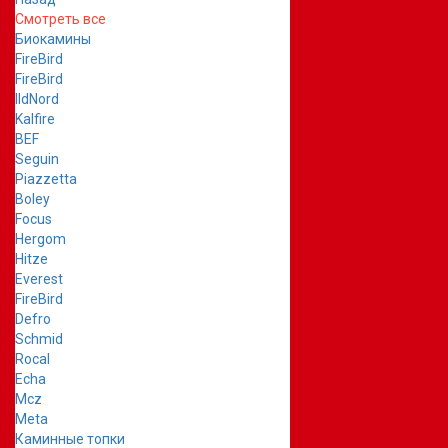
Смотреть все
Биокамины
FireBird
FireBird
IldNord
Kalfire
BEF
Seguin
Piazzetta
Boley
Focus
Hergom
Hitze
Everest
FireBird
Defro
Schmid
Rocal
Echa
Mcz
Meta
Каминные топки