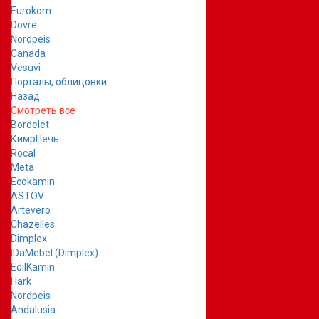
Eurokom
Dovre
Nordpeis
Canada
Vesuvi
Порталы, облицовки
Назад
Смотреть все
Bordelet
КимрПечь
Rocal
Meta
Ecokamin
ASTOV
Artevero
Chazelles
Dimplex
IDaMebel (Dimplex)
EdilKamin
Hark
Nordpeis
Andalusia