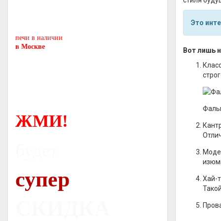
стиля буду
Печь-камин
PISA
и другие печи и камины
Это инте
европейских производителей.
печи в наличии
в Москве
Вот лишь 
Класс
строг
Фальш
ЖМИ!
Кантр
Отли
будет
Модер
изюми
супер
Хай-т
Такой
СКИДКА
Прова