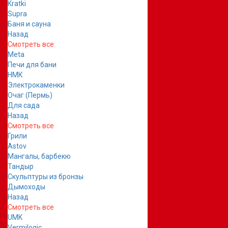
Kratki
Supra
Баня и сауна
Назад
Смотреть все
Meta
Печи для бани
НМК
Электрокаменки
Очаг (Пермь)
Для сада
Назад
Смотреть все
Грили
Astov
Мангалы, барбекю
Тандыр
Скульптуры из бронзы
Дымоходы
Назад
Смотреть все
UMK
Vermilogic