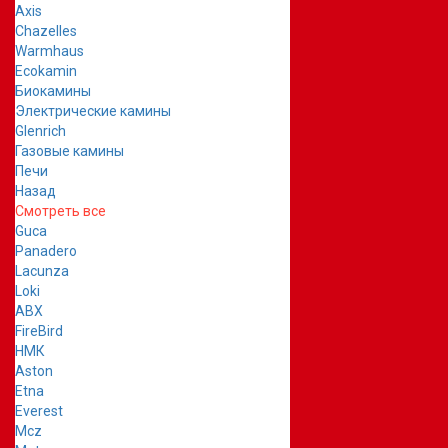
Axis
Chazelles
Warmhaus
Ecokamin
Биокамины
Электрические камины
Glenrich
Газовые камины
Печи
Назад
Смотреть все
Guca
Panadero
Lacunza
Loki
ABX
FireBird
НМК
Aston
Etna
Everest
Mcz