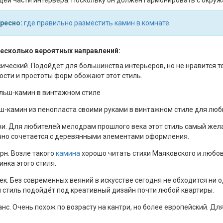
щей части интерьера. Поскольку он должен гармонировать с окр
ресно:
где правильно разместить камин в комнате
.
несколько вероятных направлений:
ический. Подойдёт для большинства интерьеров, но не нравится т
ости и простоты форм обожают этот стиль.
-камин из пенопласта своими руками в винтажном стиле для люб
и. Для любителей мелодрам прошлого века этот стиль самый жел
чно сочетается с деревянными элементами оформления.
н. Возле такого
камина
хорошо читать стихи Маяковского и люб
нка этого стиля.
ек. Без современных веяний в искусстве сегодня не обходится ни
 стиль подойдёт под креативный дизайн почти любой квартиры.
нс. Очень похож по возрасту на кантри, но более европейский. Для