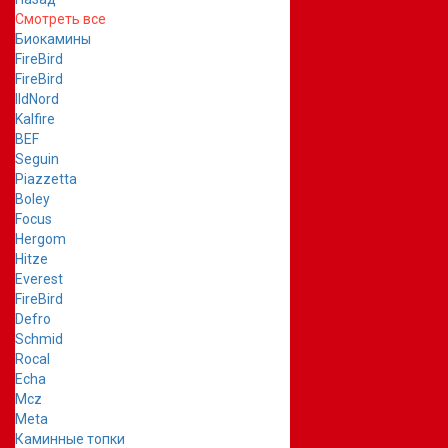
Смотреть все
Биокамины
FireBird
FireBird
IldNord
Kalfire
BEF
Seguin
Piazzetta
Boley
Focus
Hergom
Hitze
Everest
FireBird
Defro
Schmid
Rocal
Echa
Mcz
Meta
Каминные топки