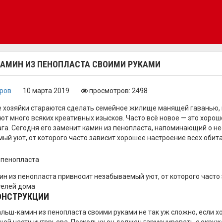
АМИН ИЗ ПЕНОПЛАСТА СВОИМИ РУКАМИ
оров
10 марта 2019
просмотров: 2498
 хозяйки стараются сделать семейное жилище манящей гаванью, г
т много всяких креативных изысков. Часто всё новое — это хорош
ага. Сегодня его заменит камин из пенопласта, напоминающий о н
ый уют, от которого часто зависит хорошее настроение всех обита
н из пенопласта привносит незабываемый уют, от которого часто
телей дома
ОНСТРУКЦИИ
льш-камин из пенопласта своими руками не так уж сложно, если х