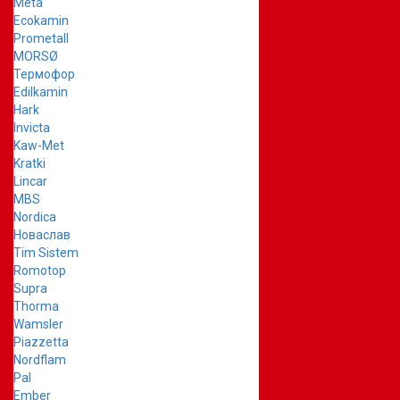
Meta
Ecokamin
Prometall
MORSØ
Термофор
Edilkamin
Hark
Invicta
Kaw-Met
Kratki
Lincar
MBS
Nordica
Новаслав
Tim Sistem
Romotop
Supra
Thorma
Wamsler
Piazzetta
Nordflam
Pal
Ember