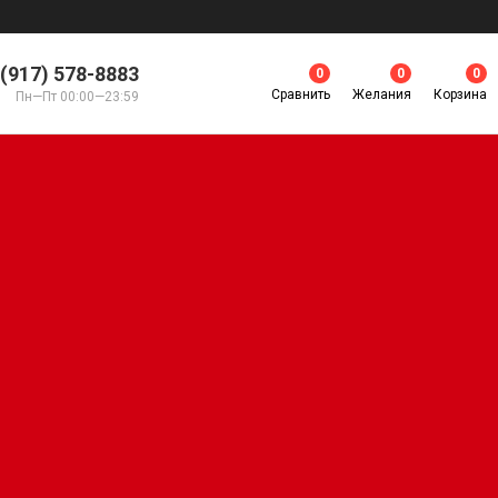
 (917) 578-8883
0
0
0
Сравнить
Желания
Корзина
Пн—Пт 00:00—23:59