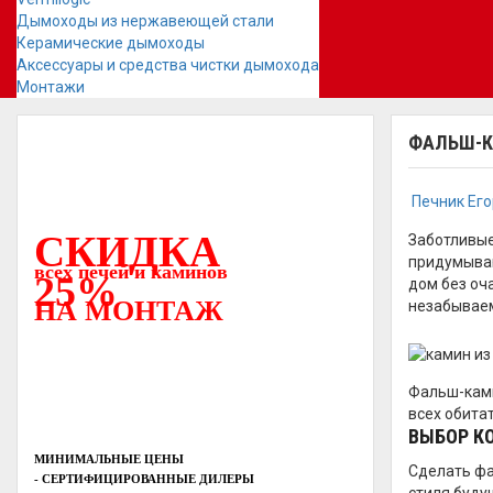
Дымоходы из нержавеющей стали
Керамические дымоходы
Аксессуары и средства чистки дымохода
Монтажи
ФАЛЬШ-К
Печник Ег
СКИДКА
Заботливые
придумываю
всех печей и каминов
25%
дом без оч
НА МОНТАЖ
незабываем
Фальш-ками
всех обита
ВЫБОР К
МИНИМАЛЬНЫЕ ЦЕНЫ
Сделать фа
- СЕРТИФИЦИРОВАННЫЕ ДИЛЕРЫ