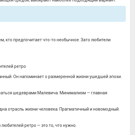
ужающей средой, выбирают наиболее подходящий вариант.
ем, кто предпочитает что-то необычное. Зато любители
ителей ретро
анный. Он напоминает о размеренной жизни ушедшей эпохи.
оваться шедеврами Малевича. Минимализм — главная
 одна отрасль жизни человека. Прагматичный и новомодный.
 любителей ретро — это то, что нужно.