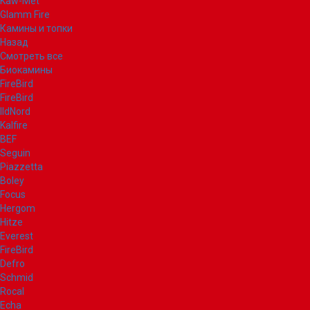
Kaw-Met
Glamm Fire
Камины и топки
Назад
Смотреть все
Биокамины
FireBird
FireBird
IldNord
Kalfire
BEF
Seguin
Piazzetta
Boley
Focus
Hergom
Hitze
Everest
FireBird
Defro
Schmid
Rocal
Echa