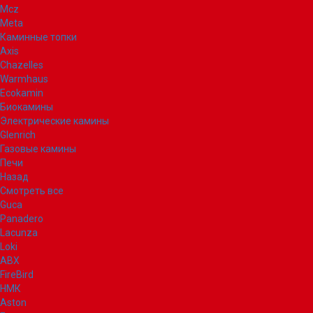
Mcz
Meta
Каминные топки
Axis
Chazelles
Warmhaus
Ecokamin
Биокамины
Электрические камины
Glenrich
Газовые камины
Печи
Назад
Смотреть все
Guca
Panadero
Lacunza
Loki
ABX
FireBird
НМК
Aston