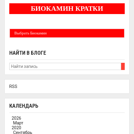
БИОКАМИН КРАТКИ
Бездымные камины на спитовом геле. Ни сажи, ни копоти в вашей квартире.
Спиртовой биокамин работает на 1 литре 2-3 часа !
Выбрать Биокамин
НАЙТИ В БЛОГЕ
RSS
КАЛЕНДАРЬ
2026
Март
2020
Сентябрь