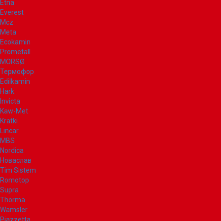
Etna
Everest
Mcz
Meta
Ecokamin
Prometall
MORSØ
Термофор
Edilkamin
Hark
Invicta
Kaw-Met
Kratki
Lincar
MBS
Nordica
Новаслав
Tim Sistem
Romotop
Supra
Thorma
Wamsler
Piazzetta