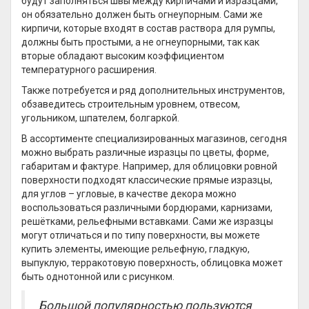
будут заполняться швы между кирпичами и изразцами,
он обязательно должен быть огнеупорным. Сами же
кирпичи, которые входят в состав раствора для румпы,
должны быть простыми, а не огнеупорными, так как
вторые обладают высоким коэффициентом
температурного расширения.
Также потребуется и ряд дополнительных инструментов,
обзаведитесь строительным уровнем, отвесом,
угольником, шпателем, болгаркой.
В ассортименте специализированных магазинов, сегодня
можно выбрать различные изразцы по цветы, форме,
габаритам и фактуре. Например, для облицовки ровной
поверхности подходят классические прямые изразцы,
для углов – угловые, в качестве декора можно
воспользоваться различными бордюрами, карнизами,
решётками, рельефными вставками. Сами же изразцы
могут отличаться и по типу поверхности, вы можете
купить элементы, имеющие рельефную, гладкую,
выпуклую, терракотовую поверхность, облицовка может
быть однотонной или с рисунком.
Большой популярностью пользуются