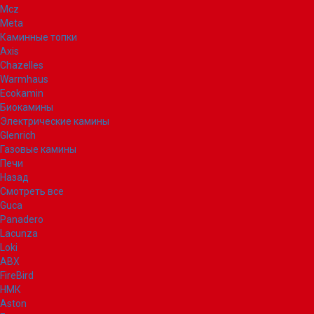
Mcz
Meta
Каминные топки
Axis
Chazelles
Warmhaus
Ecokamin
Биокамины
Электрические камины
Glenrich
Газовые камины
Печи
Назад
Смотреть все
Guca
Panadero
Lacunza
Loki
ABX
FireBird
НМК
Aston