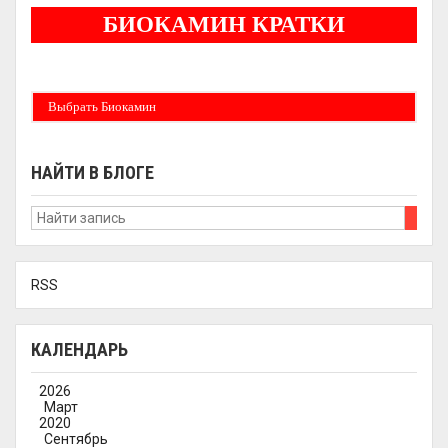
БИОКАМИН КРАТКИ
Бездымные камины на спитовом геле. Ни сажи, ни копоти в вашей квартире.
Спиртовой биокамин работает на 1 литре 2-3 часа !
Выбрать Биокамин
НАЙТИ В БЛОГЕ
RSS
КАЛЕНДАРЬ
2026
Март
2020
Сентябрь