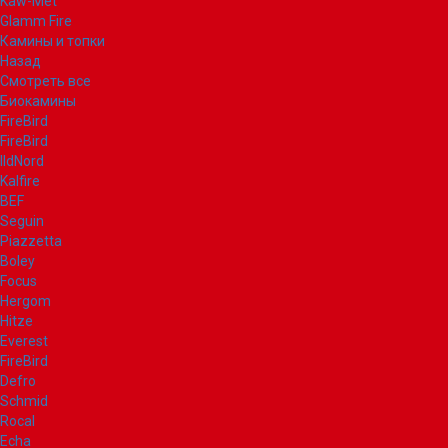
Kaw-Met
Glamm Fire
Камины и топки
Назад
Смотреть все
Биокамины
FireBird
FireBird
IldNord
Kalfire
BEF
Seguin
Piazzetta
Boley
Focus
Hergom
Hitze
Everest
FireBird
Defro
Schmid
Rocal
Echa