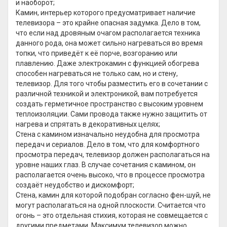
и наоборот;
Камин, интерьер которого предусматривает наличие
телевизора – это крайне опасная задумка. Дело в том,
что если над дровяным очагом располагается техника
данного рода, она может сильно нагреваться во время
топки, что приведёт к её порче, возгоранию или
плавлению. Даже электрокамин с функцией обогрева
способен нагреваться не только сам, но и стену,
телевизор. Для того чтобы разместить его в сочетании с
различной техникой и электроникой, вам потребуется
создать герметичное пространство с высоким уровнем
теплоизоляции. Сами провода также нужно защитить от
нагрева и спрятать в декоративных целях;
Стена с камином изначально неудобна для просмотра
передач и сериалов. Дело в том, что для комфортного
просмотра передач, телевизор должен располагаться на
уровне наших глаз. В случае сочетания с камином, он
располагается очень высоко, что в процессе просмотра
создаёт неудобство и дискомфорт;
Стена, камин для которой подобран согласно фен-шуй, не
могут располагаться на одной плоскости. Считается что
огонь – это отдельная стихия, которая не совмещается с
другими предметами. Максимум телевизор можно