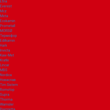
Etna
Everest
Mcz
Meta
Ecokamin
Prometall
MORSØ
Термофор
Edilkamin
Hark
Invicta
Kaw-Met
Kratki
Lincar
MBS
Nordica
Новаслав
Tim Sistem
Romotop
Supra
Thorma
Wamsler
Piazzetta