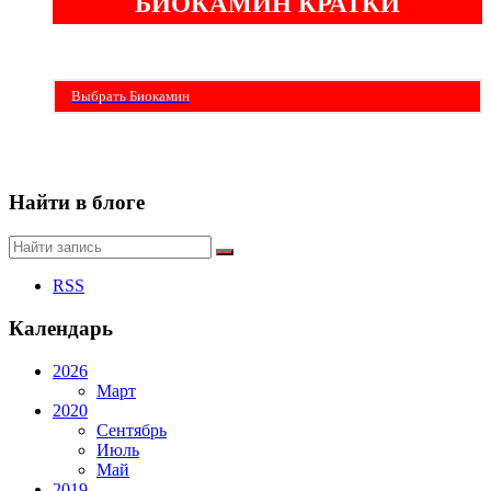
БИОКАМИН КРАТКИ
Бездымные камины на спитовом геле. Ни сажи, ни копоти в вашей квартире.
Спиртовой биокамин работает на 1 литре 2-3 часа !
Выбрать Биокамин
Найти в блоге
RSS
Календарь
2026
Март
2020
Сентябрь
Июль
Май
2019