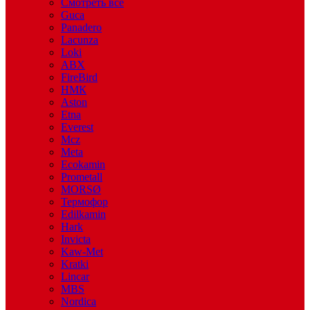
Смотреть все
Guca
Panadero
Lacunza
Loki
ABX
FireBird
НМК
Aston
Etna
Everest
Mcz
Meta
Ecokamin
Prometall
MORSØ
Термофор
Edilkamin
Hark
Invicta
Kaw-Met
Kratki
Lincar
MBS
Nordica