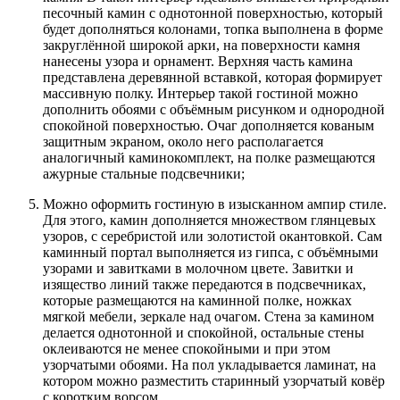
песочный камин с однотонной поверхностью, который
будет дополняться колонами, топка выполнена в форме
закруглённой широкой арки, на поверхности камня
нанесены узора и орнамент. Верхняя часть камина
представлена деревянной вставкой, которая формирует
массивную полку. Интерьер такой гостиной можно
дополнить обоями с объёмным рисунком и однородной
спокойной поверхностью. Очаг дополняется кованым
защитным экраном, около него располагается
аналогичный каминокомплект, на полке размещаются
ажурные стальные подсвечники;
Можно оформить гостиную в изысканном ампир стиле.
Для этого, камин дополняется множеством глянцевых
узоров, с серебристой или золотистой окантовкой. Сам
каминный портал выполняется из гипса, с объёмными
узорами и завитками в молочном цвете. Завитки и
изящество линий также передаются в подсвечниках,
которые размещаются на каминной полке, ножках
мягкой мебели, зеркале над очагом. Стена за камином
делается однотонной и спокойной, остальные стены
оклеиваются не менее спокойными и при этом
узорчатыми обоями. На пол укладывается ламинат, на
котором можно разместить старинный узорчатый ковёр
с коротким ворсом.