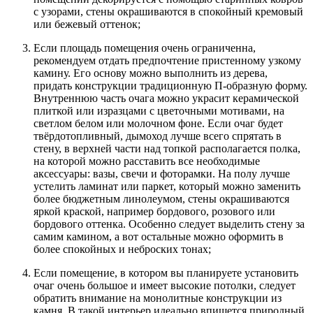
с узорами, стены окрашиваются в спокойный кремовый
или бежевый оттенок;
Если площадь помещения очень ограниченна,
рекомендуем отдать предпочтение пристенному узкому
камину. Его основу можно выполнить из дерева,
придать конструкции традиционную П-образную форму.
Внутреннюю часть очага можно украсит керамической
плиткой или изразцами с цветочными мотивами, на
светлом белом или молочном фоне. Если очаг будет
твёрдотопливный, дымоход лучше всего спрятать в
стену, в верхней части над топкой располагается полка,
на которой можно расставить все необходимые
аксессуары: вазы, свечи и фоторамки. На полу лучше
устелить ламинат или паркет, который можно заменить
более бюджетным линолеумом, стены окрашиваются
яркой краской, например бордового, розового или
бордового оттенка. Особенно следует выделить стену за
самим камином, а вот остальные можно оформить в
более спокойных и неброских тонах;
Если помещение, в котором вы планируете установить
очаг очень большое и имеет высокие потолки, следует
обратить внимание на монолитные конструкции из
камня. В такой интерьер идеально впишется природный