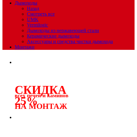
Дымоходы
Назад
Смотреть все
UMK
Vermilogic
Дымоходы из нержавеющей стали
Керамические дымоходы
Аксессуары и средства чистки дымохода
Монтажи
СКИДКА
всех печей и каминов
25%
НА МОНТАЖ