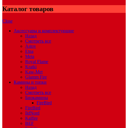
Каталог товаров
Close
Аксессуары и комплектующие
Назад
Смотреть все
Astov
Etna
Meta
Royal Flame
Kratki
Kaw-Met
Glamm Fire
Камины и топки
Назад
Смотреть все
Биокамины
FireBird
FireBird
IldNord
Kalfire
BEF