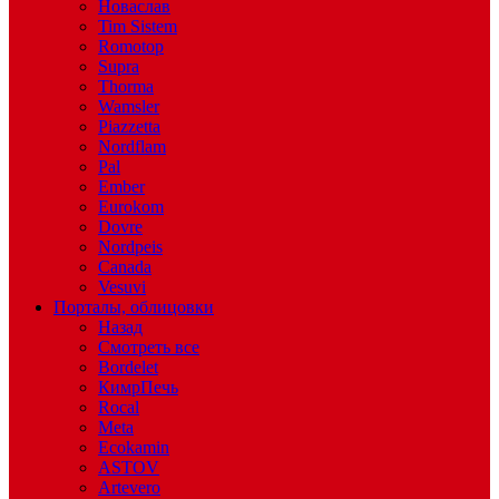
Новаслав
Tim Sistem
Romotop
Supra
Thorma
Wamsler
Piazzetta
Nordflam
Pal
Ember
Eurokom
Dovre
Nordpeis
Canada
Vesuvi
Порталы, облицовки
Назад
Смотреть все
Bordelet
КимрПечь
Rocal
Meta
Ecokamin
ASTOV
Artevero