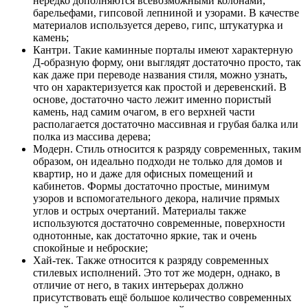
нередко дополняются всевозможными колонами,
барельефами, гипсовой лепниной и узорами. В качестве
материалов используется дерево, гипс, штукатурка и
камень;
Кантри. Такие каминные порталы имеют характерную
Д-образную форму, они выглядят достаточно просто, так
как даже при переводе названия стиля, можно узнать,
что он характеризуется как простой и деревенский. В
основе, достаточно часто лежит именно пористый
камень, над самим очагом, в его верхней части
располагается достаточно массивная и грубая балка или
полка из массива дерева;
Модерн. Стиль относится к разряду современных, таким
образом, он идеально подходи не только для домов и
квартир, но и даже для офисных помещений и
кабинетов. Формы достаточно простые, минимум
узоров и вспомогательного декора, наличие прямых
углов и острых очертаний. Материалы также
используются достаточно современные, поверхности
однотонные, как достаточно яркие, так и очень
спокойные и неброские;
Хай-тек. Также относится к разряду современных
стилевых исполнений. Это тот же модерн, однако, в
отличие от него, в таких интерьерах должно
присутствовать ещё большое количество современных