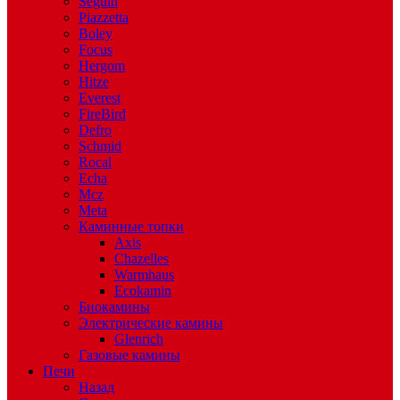
Seguin
Piazzetta
Boley
Focus
Hergom
Hitze
Everest
FireBird
Defro
Schmid
Rocal
Echa
Mcz
Meta
Каминные топки
Axis
Chazelles
Warmhaus
Ecokamin
Биокамины
Электрические камины
Glenrich
Газовые камины
Печи
Назад