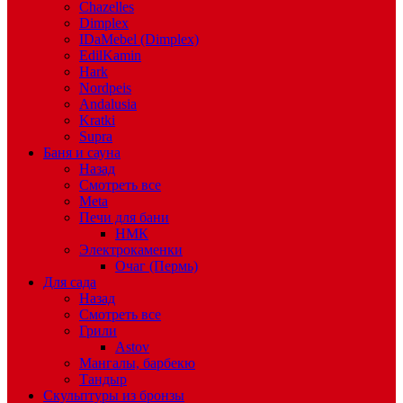
Chazelles
Dimplex
IDaMebel (Dimplex)
EdilKamin
Hark
Nordpeis
Andalusia
Kratki
Supra
Баня и сауна
Назад
Смотреть все
Meta
Печи для бани
НМК
Электрокаменки
Очаг (Пермь)
Для сада
Назад
Смотреть все
Грили
Astov
Мангалы, барбекю
Тандыр
Скульптуры из бронзы