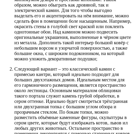
образом, можно обыграть как дровяной, так и
электрический камин. Для того чтобы выгодно
выделать его и акцентировать на нём внимание, можно
сделать фон в помещении боле насыщенным. Например,
окрасить стены в голубой свет краской или поклеить
однотонные обои. Над камином можно подвесить
оригинальные украшения, выполненные в чёрном цвете
из металла. Дополнить такой интерьер большой ковёр с
небольшим ворсом и узорчатой поверхностью, а также
большие окна, с широким подоконником, на который
можно уложить декоративные подушки;
Следующий вариант – это классический камин с
примесью кантри, который идеально подходит для
больших двухэтажных домов. Идеальным местом для
его гармоничного размещения, является пространство
около лестницы. Основным материалом облицовки
такого портала служит камень грубой обработки, в
сером оттенке. Идеально будет смотреться трёхгранная
или двухгранная топка с большим углом обзора и
прозрачным стеклом. По бокам топки, можно
разместить объёмные каменные фигуры, скульптуры в
сером цвете, которые будут изображать котов, львов ил
любых других животных. Остальное пространство в
помещении декорируется с помощью старинных ковров