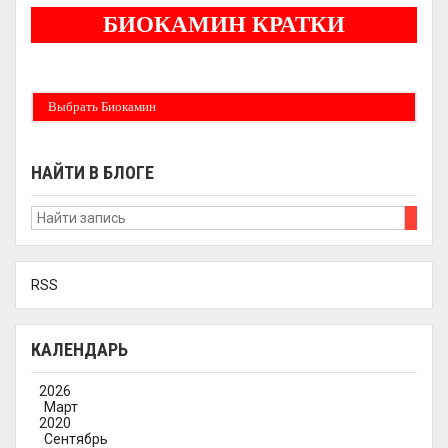
БИОКАМИН КРАТКИ
Бездымные камины на спитовом геле. Ни сажи, ни копоти в вашей квартире.
Спиртовой биокамин работает на 1 литре 2-3 часа !
Выбрать Биокамин
НАЙТИ В БЛОГЕ
RSS
КАЛЕНДАРЬ
2026
Март
2020
Сентябрь