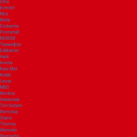
Etna
Everest
Mcz
Meta
Ecokamin
Prometall
MORSØ
Термофор
Edilkamin
Hark
Invicta
Kaw-Met
Kratki
Lincar
MBS
Nordica
Новаслав
Tim Sistem
Romotop
Supra
Thorma
Wamsler
Piazzetta