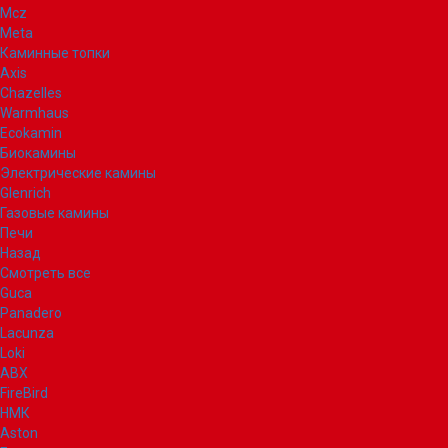
Mcz
Meta
Каминные топки
Axis
Chazelles
Warmhaus
Ecokamin
Биокамины
Электрические камины
Glenrich
Газовые камины
Печи
Назад
Смотреть все
Guca
Panadero
Lacunza
Loki
ABX
FireBird
НМК
Aston