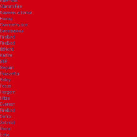
Kaw-Met
Glamm Fire
Камины и топки
Назад
Смотреть все
Биокамины
FireBird
FireBird
IldNord
Kalfire
BEF
Seguin
Piazzetta
Boley
Focus
Hergom
Hitze
Everest
FireBird
Defro
Schmid
Rocal
Echa