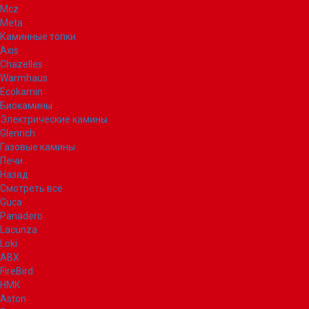
Mcz
Meta
Каминные топки
Axis
Chazelles
Warmhaus
Ecokamin
Биокамины
Электрические камины
Glenrich
Газовые камины
Печи
Назад
Смотреть все
Guca
Panadero
Lacunza
Loki
ABX
FireBird
НМК
Aston