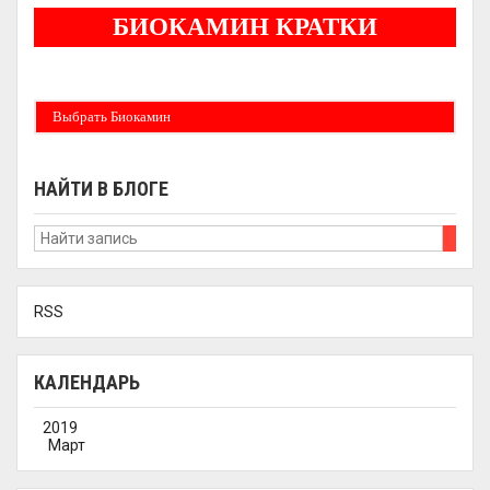
БИОКАМИН КРАТКИ
Бездымные камины на спитовом геле. Ни сажи, ни копоти в вашей квартире.
Спиртовой биокамин работает на 1 литре 2-3 часа !
Выбрать Биокамин
НАЙТИ В БЛОГЕ
RSS
КАЛЕНДАРЬ
2019
Март