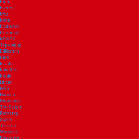
Etna
Everest
Mcz
Meta
Ecokamin
Prometall
MORSØ
Термофор
Edilkamin
Hark
Invicta
Kaw-Met
Kratki
Lincar
MBS
Nordica
Новаслав
Tim Sistem
Romotop
Supra
Thorma
Wamsler
Piazzetta