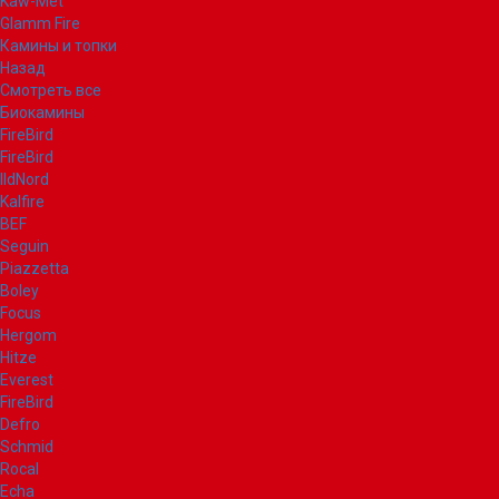
Kaw-Met
Glamm Fire
Камины и топки
Назад
Смотреть все
Биокамины
FireBird
FireBird
IldNord
Kalfire
BEF
Seguin
Piazzetta
Boley
Focus
Hergom
Hitze
Everest
FireBird
Defro
Schmid
Rocal
Echa