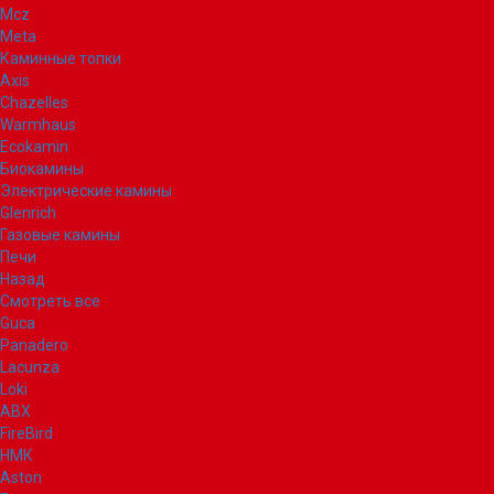
Mcz
Meta
Каминные топки
Axis
Chazelles
Warmhaus
Ecokamin
Биокамины
Электрические камины
Glenrich
Газовые камины
Печи
Назад
Смотреть все
Guca
Panadero
Lacunza
Loki
ABX
FireBird
НМК
Aston