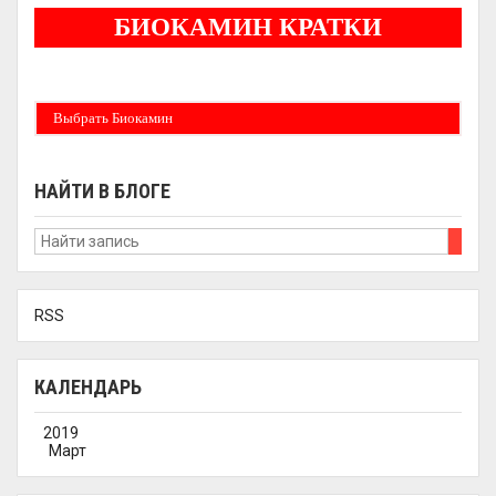
БИОКАМИН КРАТКИ
Бездымные камины на спитовом геле. Ни сажи, ни копоти в вашей квартире.
Спиртовой биокамин работает на 1 литре 2-3 часа !
Выбрать Биокамин
НАЙТИ В БЛОГЕ
RSS
КАЛЕНДАРЬ
2019
Март