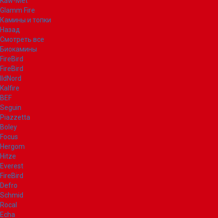
Kaw-Met
Glamm Fire
Камины и топки
Назад
Смотреть все
Биокамины
FireBird
FireBird
IldNord
Kalfire
BEF
Seguin
Piazzetta
Boley
Focus
Hergom
Hitze
Everest
FireBird
Defro
Schmid
Rocal
Echa