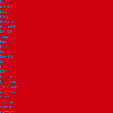
Etna
Everest
Mcz
Meta
Ecokamin
Prometall
MORSØ
Термофор
Edilkamin
Hark
Invicta
Kaw-Met
Kratki
Lincar
MBS
Nordica
Новаслав
Tim Sistem
Romotop
Supra
Thorma
Wamsler
Piazzetta