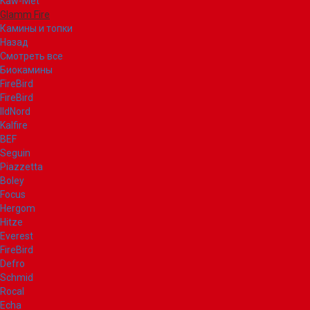
Kaw-Met
Glamm Fire
Камины и топки
Назад
Смотреть все
Биокамины
FireBird
FireBird
IldNord
Kalfire
BEF
Seguin
Piazzetta
Boley
Focus
Hergom
Hitze
Everest
FireBird
Defro
Schmid
Rocal
Echa