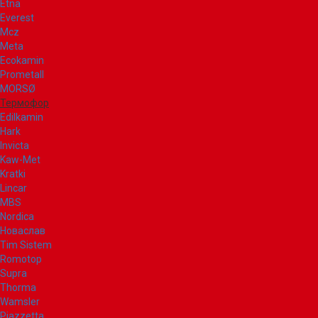
Etna
Everest
Mcz
Meta
Ecokamin
Prometall
MORSØ
Термофор
Edilkamin
Hark
Invicta
Kaw-Met
Kratki
Lincar
MBS
Nordica
Новаслав
Tim Sistem
Romotop
Supra
Thorma
Wamsler
Piazzetta