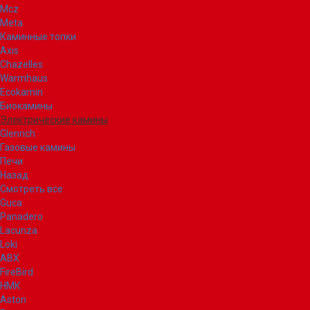
Mcz
Meta
Каминные топки
Axis
Chazelles
Warmhaus
Ecokamin
Биокамины
Электрические камины
Glenrich
Газовые камины
Печи
Назад
Смотреть все
Guca
Panadero
Lacunza
Loki
ABX
FireBird
НМК
Aston