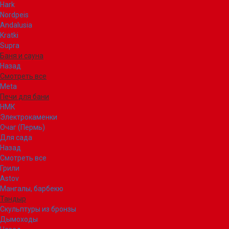
Hark
Nordpeis
Andalusia
Kratki
Supra
Баня и сауна
Назад
Смотреть все
Meta
Печи для бани
НМК
Электрокаменки
Очаг (Пермь)
Для сада
Назад
Смотреть все
Грили
Astov
Мангалы, барбекю
Тандыр
Скульптуры из бронзы
Дымоходы