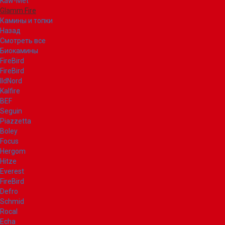
Kaw-Met
Glamm Fire
Камины и топки
Назад
Смотреть все
Биокамины
FireBird
FireBird
IldNord
Kalfire
BEF
Seguin
Piazzetta
Boley
Focus
Hergom
Hitze
Everest
FireBird
Defro
Schmid
Rocal
Echa