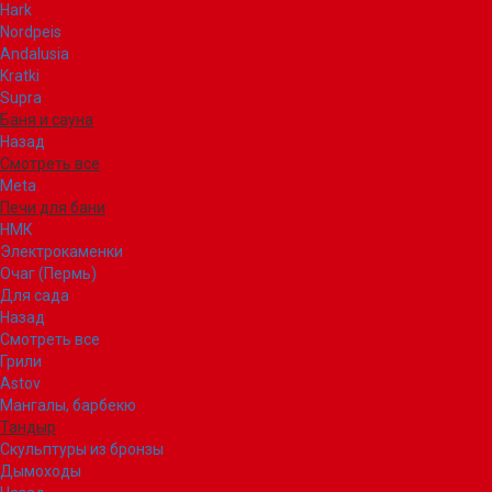
Hark
Nordpeis
Andalusia
Kratki
Supra
Баня и сауна
Назад
Смотреть все
Meta
Печи для бани
НМК
Электрокаменки
Очаг (Пермь)
Для сада
Назад
Смотреть все
Грили
Astov
Мангалы, барбекю
Тандыр
Скульптуры из бронзы
Дымоходы