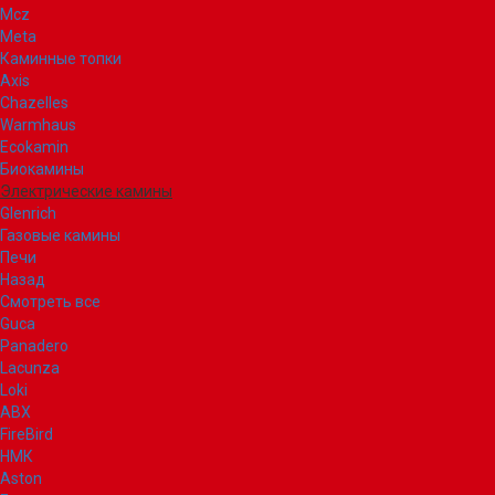
Mcz
Meta
Каминные топки
Axis
Chazelles
Warmhaus
Ecokamin
Биокамины
Электрические камины
Glenrich
Газовые камины
Печи
Назад
Смотреть все
Guca
Panadero
Lacunza
Loki
ABX
FireBird
НМК
Aston