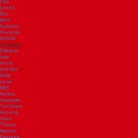
Etna
Everest
Mcz
Meta
Ecokamin
Prometall
MORSØ
Термофор
Edilkamin
Hark
Invicta
Kaw-Met
Kratki
Lincar
MBS
Nordica
Новаслав
Tim Sistem
Romotop
Supra
Thorma
Wamsler
Piazzetta