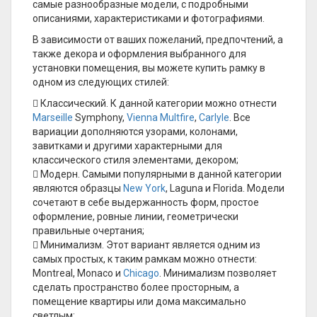
самые разнообразные модели, с подробными
описаниями, характеристиками и фотографиями.
В зависимости от ваших пожеланий, предпочтений, а
также декора и оформления выбранного для
установки помещения, вы можете купить рамку в
одном из следующих стилей:
 Классический. К данной категории можно отнести
Marseille
Symphony,
Vienna Multfire
,
Carlyle
. Все
вариации дополняются узорами, колонами,
завитками и другими характерными для
классического стиля элементами, декором;
 Модерн. Самыми популярными в данной категории
являются образцы
New York
, Laguna и Florida. Модели
сочетают в себе выдержанность форм, простое
оформление, ровные линии, геометрически
правильные очертания;
 Минимализм. Этот вариант является одним из
самых простых, к таким рамкам можно отнести:
Montreal, Monaco и
Chicago
. Минимализм позволяет
сделать пространство более просторным, а
помещение квартиры или дома максимально
светлым;