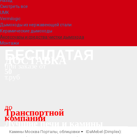
Назад
Смотреть все
UMK
Vermilogic
Дымоходы из нержавеющей стали
Керамические дымоходы
Аксессуары и средства чистки дымохода
Монтажи
БЕСПЛАТАЯ
ДОСТАВКА
при заказе от
50
т.руб
до
Транспортной
компании
Лучшие печи и камины
Камины Москва
Порталы, облицовки
IDaMebel (Dimplex):