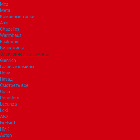
Mcz
Meta
Каминные топки
Axis
Chazelles
Warmhaus
Ecokamin
Биокамины
Электрические камины
Glenrich
Газовые камины
Печи
Назад
Смотреть все
Guca
Panadero
Lacunza
Loki
ABX
FireBird
НМК
Aston