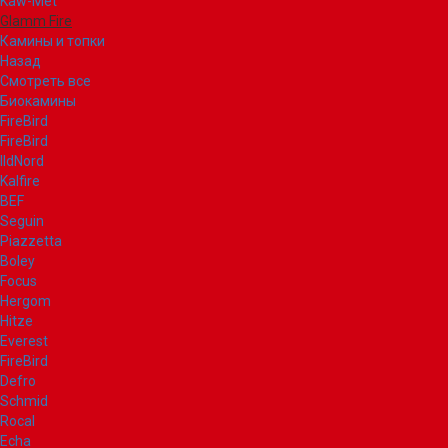
Kaw-Met
Glamm Fire
Камины и топки
Назад
Смотреть все
Биокамины
FireBird
FireBird
IldNord
Kalfire
BEF
Seguin
Piazzetta
Boley
Focus
Hergom
Hitze
Everest
FireBird
Defro
Schmid
Rocal
Echa