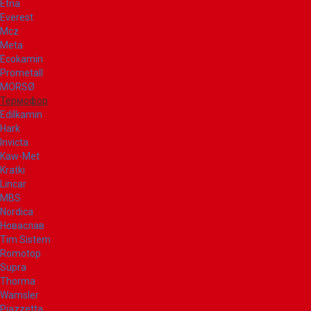
Etna
Everest
Mcz
Meta
Ecokamin
Prometall
MORSØ
Термофор
Edilkamin
Hark
Invicta
Kaw-Met
Kratki
Lincar
MBS
Nordica
Новаслав
Tim Sistem
Romotop
Supra
Thorma
Wamsler
Piazzetta