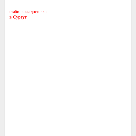
и другие печи и камины
европейских производителей.
стабильная доставка
в Сургут
Печь
Dovre 300CB
С ОРИГИНАЛЬНЫМ ЛИТЬЕМ
НОРВЕЖСКИЕ ПЕЧИ
СЕРТИФИЦИРОВАННЫЙ ДИЛЕР
-
-
ГАРАНТИЯ
ОТ
ЛЕТ
5