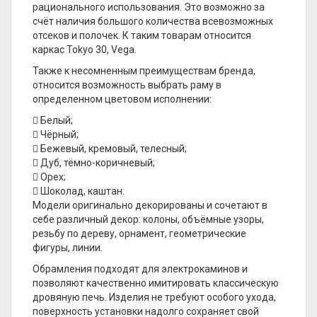
рационального использования. Это возможно за
счёт наличия большого количества всевозможных
отсеков и полочек. К таким товарам относится
каркас Tokyo 30, Vega.
Также к несомненным преимуществам бренда,
относится возможность выбрать раму в
определенном цветовом исполнении:
 Белый;
 Чёрный;
 Бежевый, кремовый, телесный;
 Дуб, тёмно-коричневый;
 Орех;
 Шоколад, каштан.
Модели оригинально декорированы и сочетают в
себе различный декор: колоны, объёмные узоры,
резьбу по дереву, орнамент, геометрические
фигуры, линии.
Обрамления подходят для электрокаминов и
позволяют качественно имитировать классическую
дровяную печь. Изделия не требуют особого ухода,
поверхность установки надолго сохраняет свой