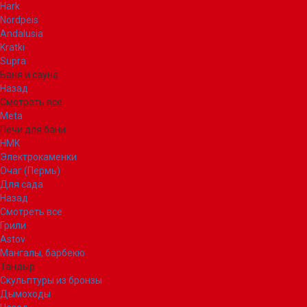
Hark
Nordpeis
Andalusia
Kratki
Supra
Баня и сауна
Назад
Смотреть все
Meta
Печи для бани
НМК
Электрокаменки
Очаг (Пермь)
Для сада
Назад
Смотреть все
Грили
Astov
Мангалы, барбекю
Тандыр
Скульптуры из бронзы
Дымоходы