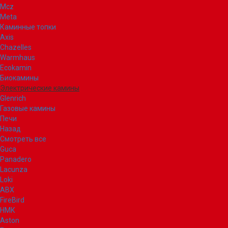
Mcz
Meta
Каминные топки
Axis
Chazelles
Warmhaus
Ecokamin
Биокамины
Электрические камины
Glenrich
Газовые камины
Печи
Назад
Смотреть все
Guca
Panadero
Lacunza
Loki
ABX
FireBird
НМК
Aston