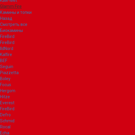
Kaw-Met
Glamm Fire
Камины и топки
Назад
Смотреть все
Биокамины
FireBird
FireBird
IldNord
Kalfire
BEF
Seguin
Piazzetta
Boley
Focus
Hergom
Hitze
Everest
FireBird
Defro
Schmid
Rocal
Echa