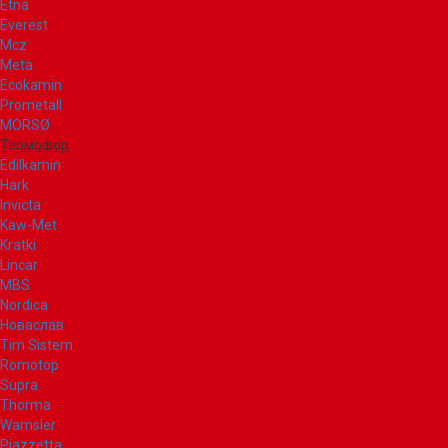
Etna
Everest
Mcz
Meta
Ecokamin
Prometall
MORSØ
Термофор
Edilkamin
Hark
Invicta
Kaw-Met
Kratki
Lincar
MBS
Nordica
Новаслав
Tim Sistem
Romotop
Supra
Thorma
Wamsler
Piazzetta