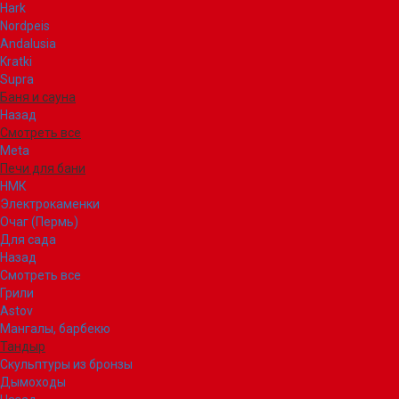
Hark
Nordpeis
Andalusia
Kratki
Supra
Баня и сауна
Назад
Смотреть все
Meta
Печи для бани
НМК
Электрокаменки
Очаг (Пермь)
Для сада
Назад
Смотреть все
Грили
Astov
Мангалы, барбекю
Тандыр
Скульптуры из бронзы
Дымоходы