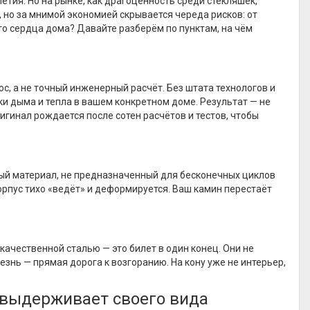
етия. Но на рынке, как драгоценность среди стекляшек,
 но за мнимой экономией скрывается череда рисков: от
то сердца дома? Давайте разберём по пунктам, на чём
с, а не точный инженерный расчёт. Без штата технологов и
и дыма и тепла в вашем конкретном доме. Результат — не
ригинал рождается после сотен расчётов и тестов, чтобы
ый материал, не предназначенный для бесконечных циклов
рпус тихо «ведёт» и деформируется. Ваш камин перестаёт
ачественной сталью — это билет в один конец. Они не
знь — прямая дорога к возгоранию. На кону уже не интерьер,
е выдерживает своего вида