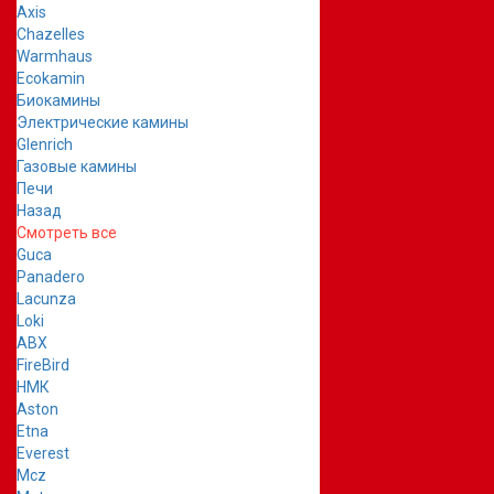
Axis
Chazelles
Warmhaus
Ecokamin
Биокамины
Электрические камины
Glenrich
Газовые камины
Печи
Назад
Смотреть все
Guca
Panadero
Lacunza
Loki
ABX
FireBird
НМК
Aston
Etna
Everest
Mcz