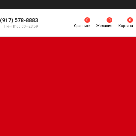
 (917) 578-8883
0
0
0
Сравнить
Желания
Корзина
Пн—Пт 00:00—23:59