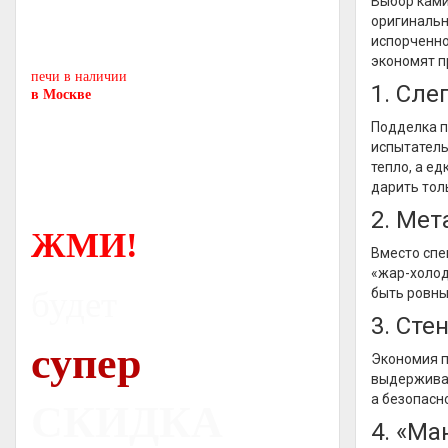
Выбор ками
Печь-камин
PISA
оригинальн
и другие печи и камины
испорченно
европейских производителей.
экономят п
печи в наличии
1. Сле
в Москве
Подделка п
испытатель
тепло, а ед
дарить тол
2. Мет
ЖМИ!
Вместо спе
«жар-холод
будет
быть ровны
3. Сте
супер
Экономия п
выдерживаю
а безопасно
СКИДКА
4. «Ма