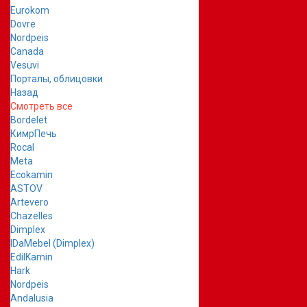
Eurokom
Dovre
Nordpeis
Canada
Vesuvi
Порталы, облицовки
Назад
Смотреть все
Bordelet
КимрПечь
Rocal
Meta
Ecokamin
ASTOV
Artevero
Chazelles
Dimplex
IDaMebel (Dimplex)
EdilKamin
Hark
Nordpeis
Andalusia