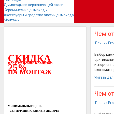
Дымоходы из нержавеющей стали
Керамические дымоходы
Аксессуары и средства чистки дымохода
Монтажи
Чем от
Печник Ег
Выбор ками
СКИДКА
оригинальн
всех печей и каминов
25%
испорченно
экономят п
НА МОНТАЖ
Читать дал
Чем от
Печник Ег
МИНИМАЛЬНЫЕ ЦЕНЫ
- СЕРТИФИЦИРОВАННЫЕ ДИЛЕРЫ