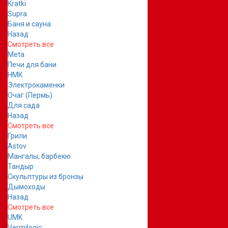
Kratki
Supra
Баня и сауна
Назад
Смотреть все
Meta
Печи для бани
НМК
Электрокаменки
Очаг (Пермь)
Для сада
Назад
Смотреть все
Грили
Astov
Мангалы, барбекю
Тандыр
Скульптуры из бронзы
Дымоходы
Назад
Смотреть все
UMK
Vermilogic