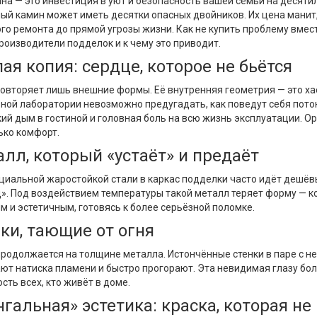
на — это инвестиция в уют и безопасность вашей семьи на десятил
ый камин может иметь десятки опасных двойников. Их цена манит,
го ремонта до прямой угрозы жизни. Как не купить проблему вмес
роизводители подделок и к чему это приводит.
пая копия: сердце, которое не бьётся
овторяет лишь внешние формы. Её внутренняя геометрия — это хао
ной лаборатории невозможно предугадать, как поведут себя поток
кий дым в гостиной и головная боль на всю жизнь эксплуатации. О
ько комфорт.
алл, который «устаёт» и предаёт
циальной жаростойкой стали в каркас подделки часто идёт дешёв
». Под воздействием температуры такой металл теряет форму — ко
м и эстетичным, готовясь к более серьёзной поломке.
нки, тающие от огня
родолжается на толщине металла. Истончённые стенки в паре с нек
т натиска пламени и быстро прогорают. Эта невидимая глазу боле
сть всех, кто живёт в доме.
нгальная» эстетика: краска, которая н