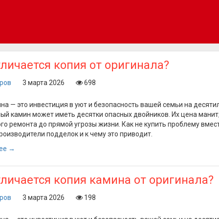
личается копия от оригинала?
оров
3 марта 2026
698
на — это инвестиция в уют и безопасность вашей семьи на десятил
ый камин может иметь десятки опасных двойников. Их цена манит,
го ремонта до прямой угрозы жизни. Как не купить проблему вмес
роизводители подделок и к чему это приводит.
ее →
личается копия камина от оригинала?
оров
3 марта 2026
198