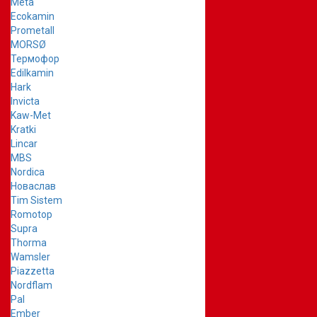
Meta
Ecokamin
Prometall
MORSØ
Термофор
Edilkamin
Hark
Invicta
Kaw-Met
Kratki
Lincar
MBS
Nordica
Новаслав
Tim Sistem
Romotop
Supra
Thorma
Wamsler
Piazzetta
Nordflam
Pal
Ember