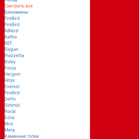
Смотреть все
Биокамины
FireBird
FireBird
IldNord
Kalfire
BEF
Seguin
Piazzetta
Boley
Focus
Hergom
Hitze
Everest
FireBird
Defro
Schmid
Rocal
Echa
Mcz
Meta
Каминные топки