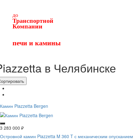
т.
до
Транспортной
Компании
до трансп. компании
для отправки в Сургут
печи и камины
Piazzetta в Челябинске
Сортировать
Камин Piazzetta Bergen
3 283 000
₽
Островной камин Piazzetta M 360 T с механическим опусканием