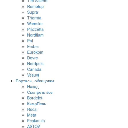
Tim Sistem
Romotop
Supra
Thorma
Wamsler
Piazzetta
Nordflam
Pal
Ember
Eurokom
Dovre
Nordpeis
Canada
Vesuvi
Порталы, облицовки
Назад
Смотреть все
Bordelet
КимрПечь
Rocal
Meta
Ecokamin
ASTOV