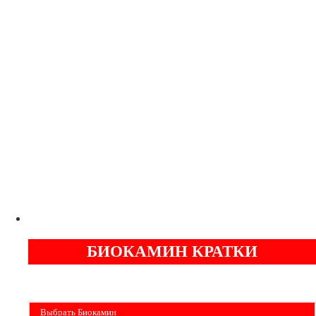
Печь
Dovre 300CB
С ОРИГИНАЛЬНЫМ ЛИТЬЕМ
НОРВЕЖСКИЕ ПЕЧИ
СЕРТИФИЦИРОВАННЫЙ ДИЛЕР
-
-
ГАРАНТИЯ
ОТ
ЛЕТ
5
БИОКАМИН КРАТКИ
Бездымные камины на спитовом геле. Ни сажи, ни копоти в вашей квартире.
Спиртовой биокамин работает на 1 литре 2-3 часа !
Выбрать Биокамин