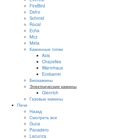
FireBird
Defro
Schmid
Rocal
Echa
Mcz
Meta
Каминные топки
Axis
Chazelles
Warmhaus
Ecokamin
Биокамины
Электрические камины
Glenrich
Газовые камины
Печи
Назад
Смотреть все
Guca
Panadero
Lacunza