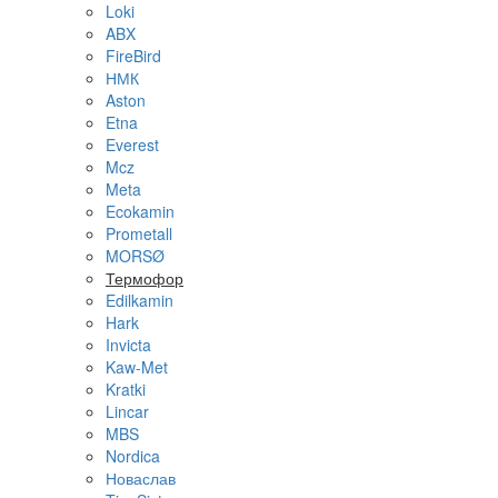
Loki
ABX
FireBird
НМК
Aston
Etna
Everest
Mcz
Meta
Ecokamin
Prometall
MORSØ
Термофор
Edilkamin
Hark
Invicta
Kaw-Met
Kratki
Lincar
MBS
Nordica
Новаслав