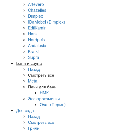
Artevero
Chazelles
Dimplex
IDaMebel (Dimplex)
EdilKamin
Hark
Nordpeis
Andalusia
Kratki
Supra
Баня и сауна
Назад
Смотреть все
Meta
Печи для бани
НМК
Электрокаменки
Очаг (Пермь)
Для сада
Назад
Смотреть все
Грили