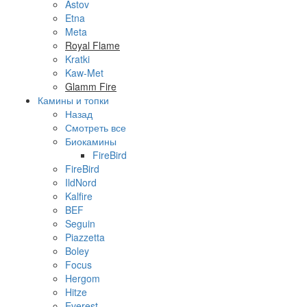
Astov
Etna
Meta
Royal Flame
Kratki
Kaw-Met
Glamm Fire
Камины и топки
Назад
Смотреть все
Биокамины
FireBird
FireBird
IldNord
Kalfire
BEF
Seguin
Piazzetta
Boley
Focus
Hergom
Hitze
Everest