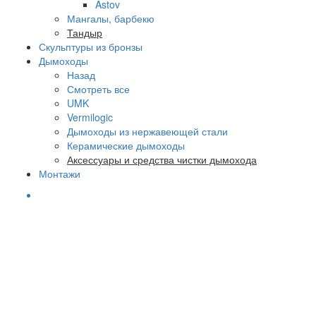
Astov
Мангалы, барбекю
Тандыр
Скульптуры из бронзы
Дымоходы
Назад
Смотреть все
UMK
Vermilogic
Дымоходы из нержавеющей стали
Керамические дымоходы
Аксессуары и средства чистки дымохода
Монтажи
БЕСПЛАТАЯ
ДОСТАВКА
при заказе от
50
т.руб