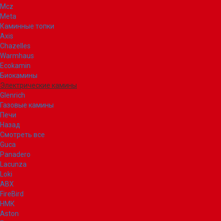
Mcz
Meta
Каминные топки
Axis
Chazelles
Warmhaus
Ecokamin
Биокамины
Электрические камины
Glenrich
Газовые камины
Печи
Назад
Смотреть все
Guca
Panadero
Lacunza
Loki
ABX
FireBird
НМК
Aston