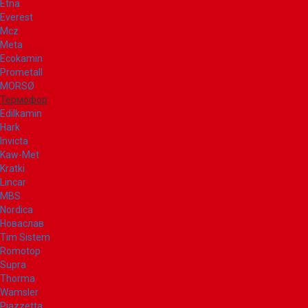
Etna
Everest
Mcz
Meta
Ecokamin
Prometall
MORSØ
Термофор
Edilkamin
Hark
Invicta
Kaw-Met
Kratki
Lincar
MBS
Nordica
Новаслав
Tim Sistem
Romotop
Supra
Thorma
Wamsler
Piazzetta