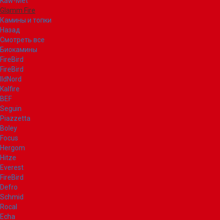
Kaw-Met
Glamm Fire
Камины и топки
Назад
Смотреть все
Биокамины
FireBird
FireBird
IldNord
Kalfire
BEF
Seguin
Piazzetta
Boley
Focus
Hergom
Hitze
Everest
FireBird
Defro
Schmid
Rocal
Echa