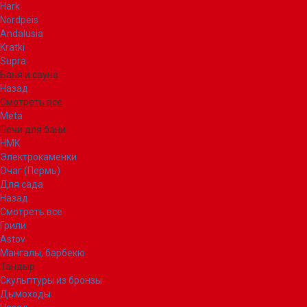
Hark
Nordpeis
Andalusia
Kratki
Supra
Баня и сауна
Назад
Смотреть все
Meta
Печи для бани
НМК
Электрокаменки
Очаг (Пермь)
Для сада
Назад
Смотреть все
Грили
Astov
Мангалы, барбекю
Тандыр
Скульптуры из бронзы
Дымоходы