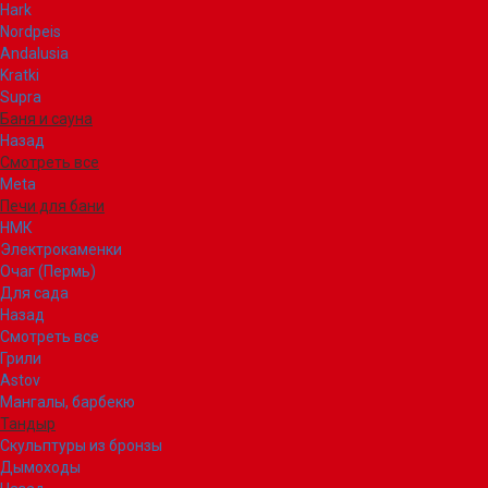
Hark
Nordpeis
Andalusia
Kratki
Supra
Баня и сауна
Назад
Смотреть все
Meta
Печи для бани
НМК
Электрокаменки
Очаг (Пермь)
Для сада
Назад
Смотреть все
Грили
Astov
Мангалы, барбекю
Тандыр
Скульптуры из бронзы
Дымоходы