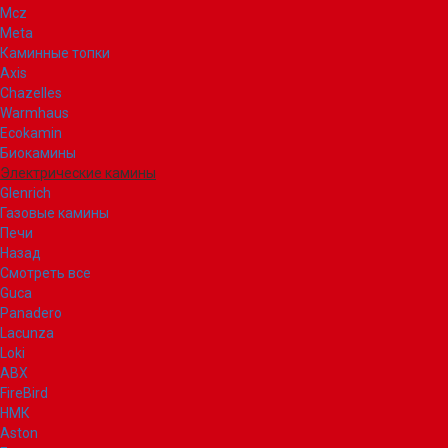
Mcz
Meta
Каминные топки
Axis
Chazelles
Warmhaus
Ecokamin
Биокамины
Электрические камины
Glenrich
Газовые камины
Печи
Назад
Смотреть все
Guca
Panadero
Lacunza
Loki
ABX
FireBird
НМК
Aston