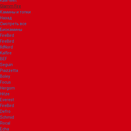
Kaw-Met
Glamm Fire
Камины и топки
Назад
Смотреть все
Биокамины
FireBird
FireBird
IldNord
Kalfire
BEF
Seguin
Piazzetta
Boley
Focus
Hergom
Hitze
Everest
FireBird
Defro
Schmid
Rocal
Echa