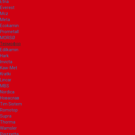
Etna
Everest
Mcz
Meta
Ecokamin
Prometall
MORSØ
Термофор
Edilkamin
Hark
Invicta
Kaw-Met
Kratki
Lincar
MBS
Nordica
Новаслав
Tim Sistem
Romotop
Supra
Thorma
Wamsler
Piazzetta