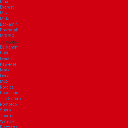
Etna
Everest
Mcz
Meta
Ecokamin
Prometall
MORSØ
Термофор
Edilkamin
Hark
Invicta
Kaw-Met
Kratki
Lincar
MBS
Nordica
Новаслав
Tim Sistem
Romotop
Supra
Thorma
Wamsler
Piazzetta