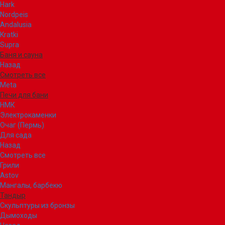
Hark
Nordpeis
Andalusia
Kratki
Supra
Баня и сауна
Назад
Смотреть все
Meta
Печи для бани
НМК
Электрокаменки
Очаг (Пермь)
Для сада
Назад
Смотреть все
Грили
Astov
Мангалы, барбекю
Тандыр
Скульптуры из бронзы
Дымоходы