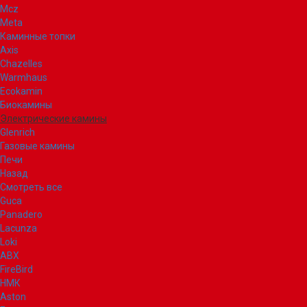
Mcz
Meta
Каминные топки
Axis
Chazelles
Warmhaus
Ecokamin
Биокамины
Электрические камины
Glenrich
Газовые камины
Печи
Назад
Смотреть все
Guca
Panadero
Lacunza
Loki
ABX
FireBird
НМК
Aston