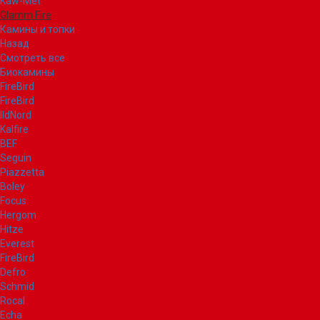
Kaw-Met
Glamm Fire
Камины и топки
Назад
Смотреть все
Биокамины
FireBird
FireBird
IldNord
Kalfire
BEF
Seguin
Piazzetta
Boley
Focus
Hergom
Hitze
Everest
FireBird
Defro
Schmid
Rocal
Echa