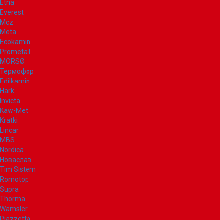
Etna
Everest
Mcz
Meta
Ecokamin
Prometall
MORSØ
Термофор
Edilkamin
Hark
Invicta
Kaw-Met
Kratki
Lincar
MBS
Nordica
Новаслав
Tim Sistem
Romotop
Supra
Thorma
Wamsler
Piazzetta