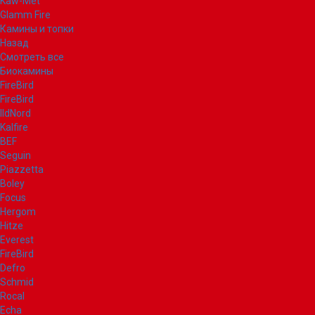
Kaw-Met
Glamm Fire
Камины и топки
Назад
Смотреть все
Биокамины
FireBird
FireBird
IldNord
Kalfire
BEF
Seguin
Piazzetta
Boley
Focus
Hergom
Hitze
Everest
FireBird
Defro
Schmid
Rocal
Echa