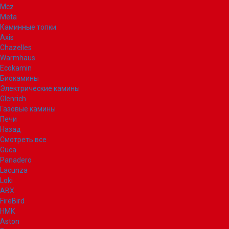
Mcz
Meta
Каминные топки
Axis
Chazelles
Warmhaus
Ecokamin
Биокамины
Электрические камины
Glenrich
Газовые камины
Печи
Назад
Смотреть все
Guca
Panadero
Lacunza
Loki
ABX
FireBird
НМК
Aston