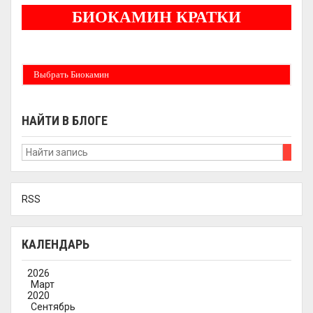
БИОКАМИН КРАТКИ
Бездымные камины на спитовом геле. Ни сажи, ни копоти в вашей квартире.
Спиртовой биокамин работает на 1 литре 2-3 часа !
Выбрать Биокамин
НАЙТИ В БЛОГЕ
RSS
КАЛЕНДАРЬ
2026
Март
2020
Сентябрь