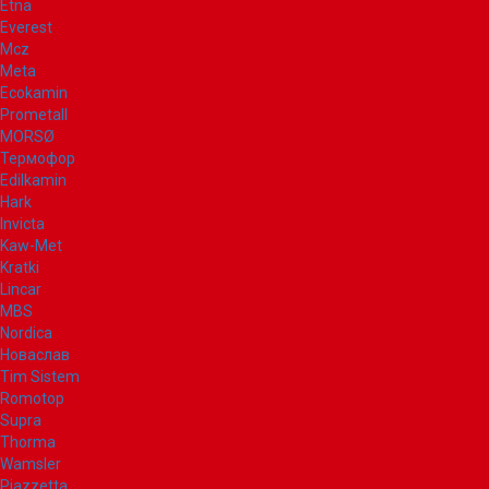
Etna
Everest
Mcz
Meta
Ecokamin
Prometall
MORSØ
Термофор
Edilkamin
Hark
Invicta
Kaw-Met
Kratki
Lincar
MBS
Nordica
Новаслав
Tim Sistem
Romotop
Supra
Thorma
Wamsler
Piazzetta