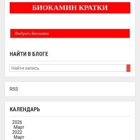
БИОКАМИН КРАТКИ
Бездымные камины на спитовом геле. Ни сажи, ни копоти в вашей квартире.
Спиртовой биокамин работает на 1 литре 2-3 часа !
Выбрать Биокамин
НАЙТИ В БЛОГЕ
RSS
КАЛЕНДАРЬ
2026
Март
2022
Март