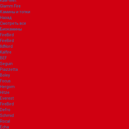
Kaw-Met
Glamm Fire
Камины и топки
Назад
Смотреть все
Биокамины
FireBird
FireBird
IldNord
Kalfire
BEF
Seguin
Piazzetta
Boley
Focus
Hergom
Hitze
Everest
FireBird
Defro
Schmid
Rocal
Echa