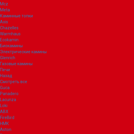
Mcz
Meta
Каминные топки
Axis
Chazelles
Warmhaus
Ecokamin
Биокамины
Электрические камины
Glenrich
Газовые камины
Печи
Назад
Смотреть все
Guca
Panadero
Lacunza
Loki
ABX
FireBird
НМК
Aston