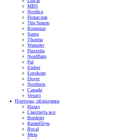
Lincar
MBS
Nordica
Новаслав
Tim Sistem
Romotop
Supra
Thorma
Wamsler
Piazzetta
Nordflam
Pal
Ember
Eurokom
Dovre
Nordpeis
Canada
Vesuvi
Порталы, облицовки
Назад
Смотреть все
Bordelet
КимрПечь
Rocal
Meta