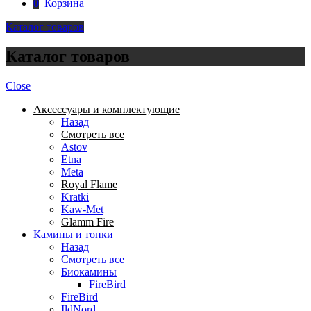
0
Корзина
Каталог товаров
Каталог товаров
Close
Аксессуары и комплектующие
Назад
Смотреть все
Astov
Etna
Meta
Royal Flame
Kratki
Kaw-Met
Glamm Fire
Камины и топки
Назад
Смотреть все
Биокамины
FireBird
FireBird
IldNord