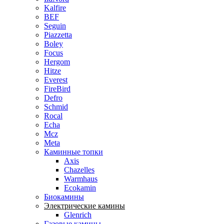
Kalfire
BEF
Seguin
Piazzetta
Boley
Focus
Hergom
Hitze
Everest
FireBird
Defro
Schmid
Rocal
Echa
Mcz
Meta
Каминные топки
Axis
Chazelles
Warmhaus
Ecokamin
Биокамины
Электрические камины
Glenrich
Газовые камины