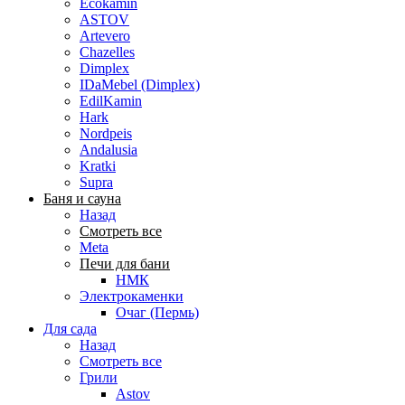
Ecokamin
ASTOV
Artevero
Chazelles
Dimplex
IDaMebel (Dimplex)
EdilKamin
Hark
Nordpeis
Andalusia
Kratki
Supra
Баня и сауна
Назад
Смотреть все
Meta
Печи для бани
НМК
Электрокаменки
Очаг (Пермь)
Для сада
Назад
Смотреть все
Грили
Astov