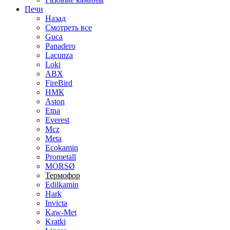
Печи
Назад
Смотреть все
Guca
Panadero
Lacunza
Loki
ABX
FireBird
НМК
Aston
Etna
Everest
Mcz
Meta
Ecokamin
Prometall
MORSØ
Термофор
Edilkamin
Hark
Invicta
Kaw-Met
Kratki