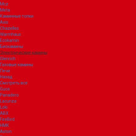
Mcz
Meta
Каминные топки
Axis
Chazelles
Warmhaus
Ecokamin
Биокамины
Электрические камины
Glenrich
Газовые камины
Печи
Назад
Смотреть все
Guca
Panadero
Lacunza
Loki
ABX
FireBird
НМК
Aston