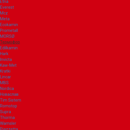
Etna
Everest
Mcz
Meta
Ecokamin
Prometall
MORSØ
Термофор
Edilkamin
Hark
Invicta
Kaw-Met
Kratki
Lincar
MBS
Nordica
Новаслав
Tim Sistem
Romotop
Supra
Thorma
Wamsler
Piazzetta