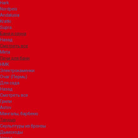
Hark
Nordpeis
Andalusia
Kratki
Supra
Баня и сауна
Назад
Смотреть все
Meta
Печи для бани
НМК
Электрокаменки
Очаг (Пермь)
Для сада
Назад
Смотреть все
Грили
Astov
Мангалы, барбекю
Тандыр
Скульптуры из бронзы
Дымоходы