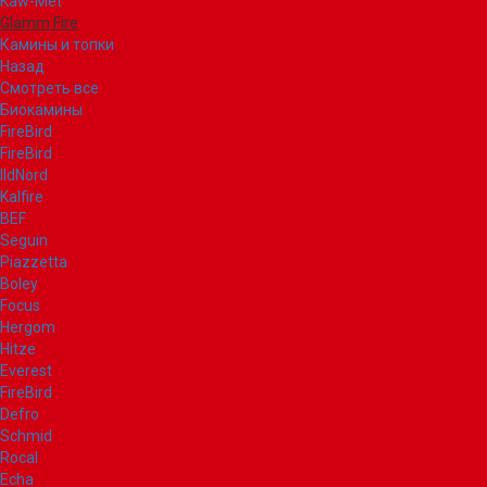
Kaw-Met
Glamm Fire
Камины и топки
Назад
Смотреть все
Биокамины
FireBird
FireBird
IldNord
Kalfire
BEF
Seguin
Piazzetta
Boley
Focus
Hergom
Hitze
Everest
FireBird
Defro
Schmid
Rocal
Echa