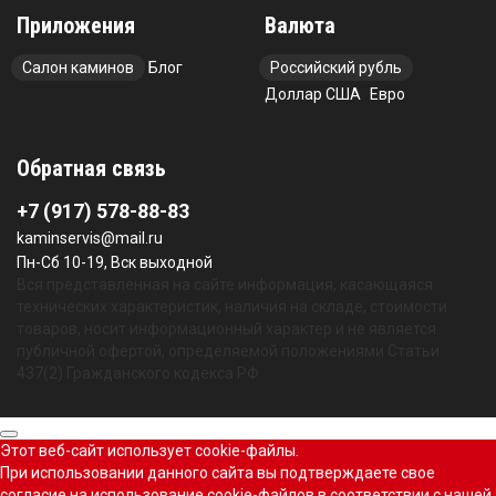
Приложения
Валюта
Салон каминов
Блог
Российский рубль
Доллар США
Евро
Обратная связь
+7 (917) 578-88-83
kaminservis@mail.ru
Пн-Сб 10-19, Вск выходной
Вся представленная на сайте информация, касающаяся
технических характеристик, наличия на складе, стоимости
товаров, носит информационный характер и не является
публичной офертой, определяемой положениями Статьи
437(2) Гражданского кодекса РФ
Этот веб-сайт использует cookie-файлы.
При использовании данного сайта вы подтверждаете свое
согласие на использование cookie-файлов в соответствии с нашей