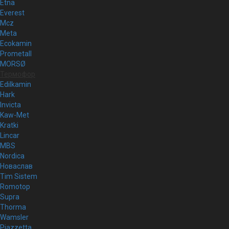
Etna
Everest
Mcz
Meta
Ecokamin
Prometall
MORSØ
Термофор
Edilkamin
Hark
Invicta
Kaw-Met
Kratki
Lincar
MBS
Nordica
Новаслав
Tim Sistem
Romotop
Supra
Thorma
Wamsler
Piazzetta