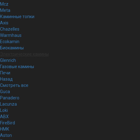
Mcz
Meta
Каминные топки
Axis
Chazelles
Warmhaus
Ecokamin
Биокамины
Электрические камины
Glenrich
Газовые камины
Печи
Назад
Смотреть все
Guca
Panadero
Lacunza
Loki
ABX
FireBird
НМК
Aston