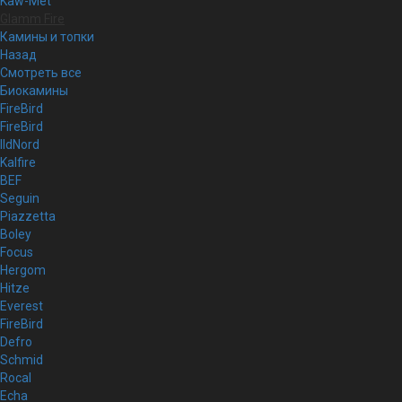
Kaw-Met
Glamm Fire
Камины и топки
Назад
Смотреть все
Биокамины
FireBird
FireBird
IldNord
Kalfire
BEF
Seguin
Piazzetta
Boley
Focus
Hergom
Hitze
Everest
FireBird
Defro
Schmid
Rocal
Echa