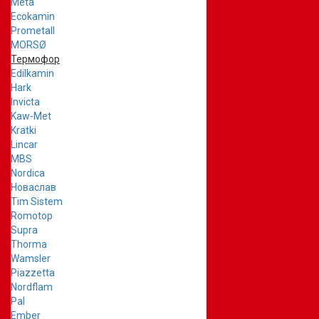
Meta
Ecokamin
Prometall
MORSØ
Термофор
Edilkamin
Hark
Invicta
Kaw-Met
Kratki
Lincar
MBS
Nordica
Новаслав
Tim Sistem
Romotop
Supra
Thorma
Wamsler
Piazzetta
Nordflam
Pal
Ember