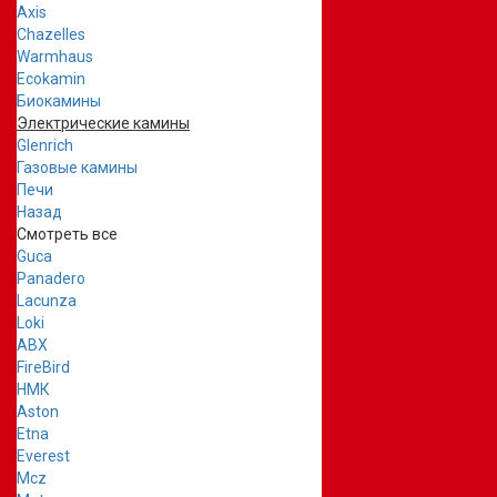
Axis
Chazelles
Warmhaus
Ecokamin
Биокамины
Электрические камины
Glenrich
Газовые камины
Печи
Назад
Смотреть все
Guca
Panadero
Lacunza
Loki
ABX
FireBird
НМК
Aston
Etna
Everest
Mcz