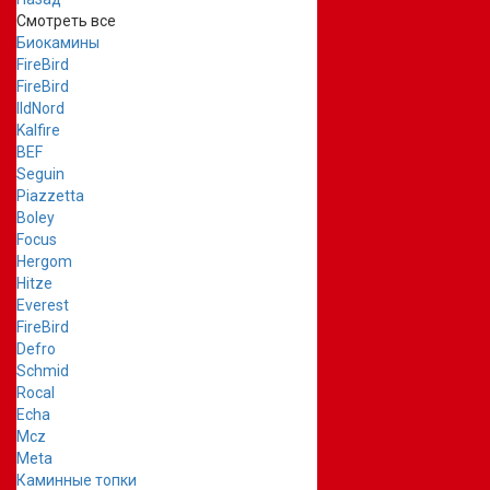
Смотреть все
Биокамины
FireBird
FireBird
IldNord
Kalfire
BEF
Seguin
Piazzetta
Boley
Focus
Hergom
Hitze
Everest
FireBird
Defro
Schmid
Rocal
Echa
Mcz
Meta
Каминные топки