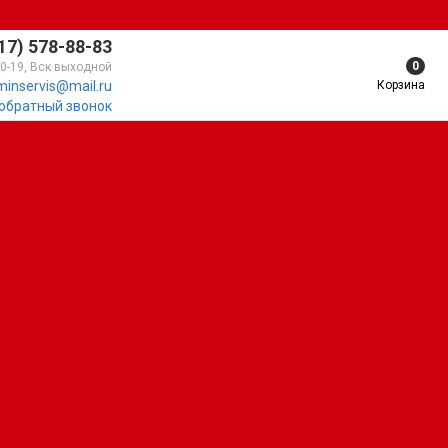
17) 578-88-83
0
10-19, Вск выходной
Корзина
minservis@mail.ru
 обратный звонок