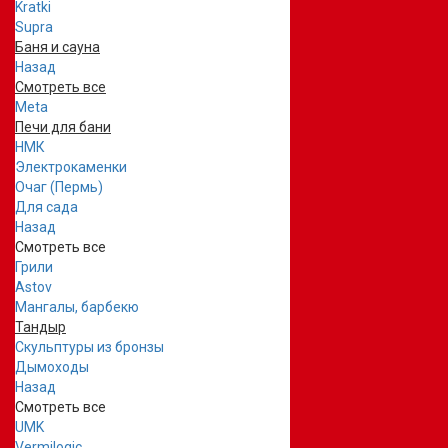
Kratki
Supra
Баня и сауна
Назад
Смотреть все
Meta
Печи для бани
НМК
Электрокаменки
Очаг (Пермь)
Для сада
Назад
Смотреть все
Грили
Astov
Мангалы, барбекю
Тандыр
Скульптуры из бронзы
Дымоходы
Назад
Смотреть все
UMK
Vermilogic