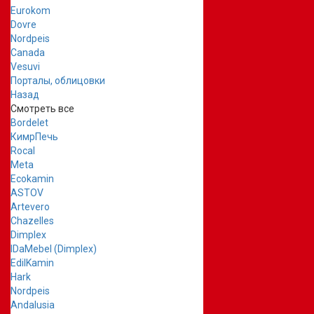
Eurokom
Dovre
Nordpeis
Canada
Vesuvi
Порталы, облицовки
Назад
Смотреть все
Bordelet
КимрПечь
Rocal
Meta
Ecokamin
ASTOV
Artevero
Chazelles
Dimplex
IDaMebel (Dimplex)
EdilKamin
Hark
Nordpeis
Andalusia