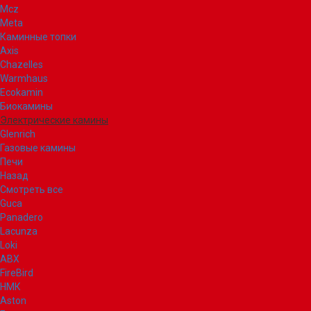
Mcz
Meta
Каминные топки
Axis
Chazelles
Warmhaus
Ecokamin
Биокамины
Электрические камины
Glenrich
Газовые камины
Печи
Назад
Смотреть все
Guca
Panadero
Lacunza
Loki
ABX
FireBird
НМК
Aston