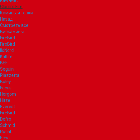
Kaw-Met
Glamm Fire
Камины и топки
Назад
Смотреть все
Биокамины
FireBird
FireBird
IldNord
Kalfire
BEF
Seguin
Piazzetta
Boley
Focus
Hergom
Hitze
Everest
FireBird
Defro
Schmid
Rocal
Echa