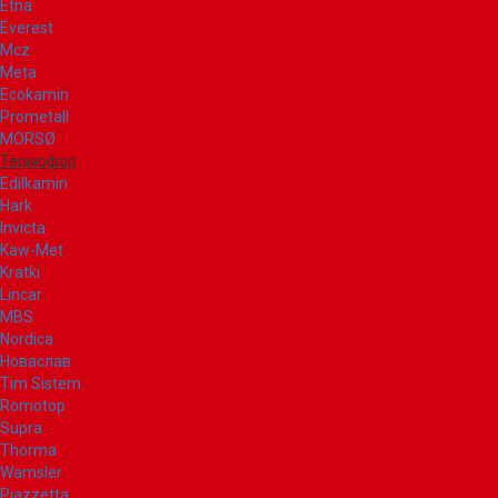
Etna
Everest
Mcz
Meta
Ecokamin
Prometall
MORSØ
Термофор
Edilkamin
Hark
Invicta
Kaw-Met
Kratki
Lincar
MBS
Nordica
Новаслав
Tim Sistem
Romotop
Supra
Thorma
Wamsler
Piazzetta