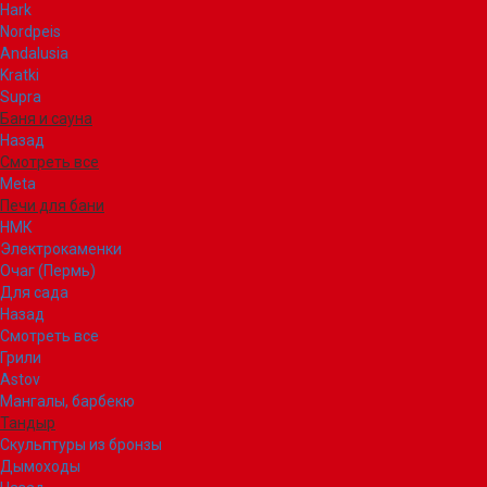
Hark
Nordpeis
Andalusia
Kratki
Supra
Баня и сауна
Назад
Смотреть все
Meta
Печи для бани
НМК
Электрокаменки
Очаг (Пермь)
Для сада
Назад
Смотреть все
Грили
Astov
Мангалы, барбекю
Тандыр
Скульптуры из бронзы
Дымоходы