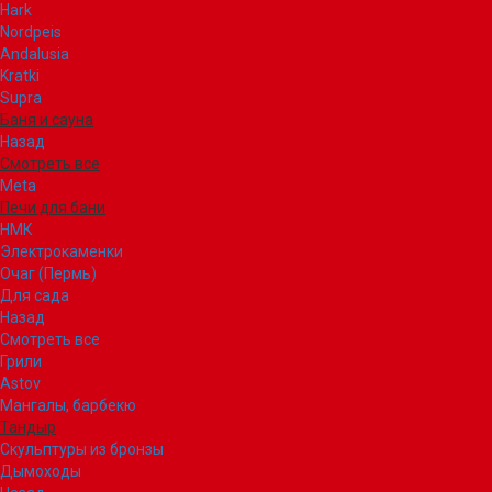
Hark
Nordpeis
Andalusia
Kratki
Supra
Баня и сауна
Назад
Смотреть все
Meta
Печи для бани
НМК
Электрокаменки
Очаг (Пермь)
Для сада
Назад
Смотреть все
Грили
Astov
Мангалы, барбекю
Тандыр
Скульптуры из бронзы
Дымоходы