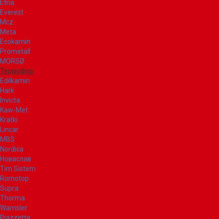
Etna
Everest
Mcz
Meta
Ecokamin
Prometall
MORSØ
Термофор
Edilkamin
Hark
Invicta
Kaw-Met
Kratki
Lincar
MBS
Nordica
Новаслав
Tim Sistem
Romotop
Supra
Thorma
Wamsler
Piazzetta