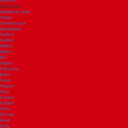
Kaw-Met
Glamm Fire
Камины и топки
Назад
Смотреть все
Биокамины
FireBird
FireBird
IldNord
Kalfire
BEF
Seguin
Piazzetta
Boley
Focus
Hergom
Hitze
Everest
FireBird
Defro
Schmid
Rocal
Echa