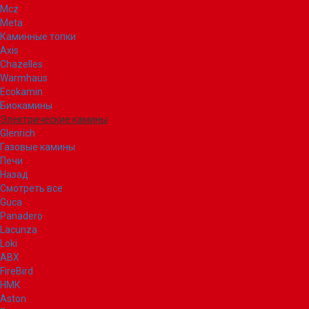
Mcz
Meta
Каминные топки
Axis
Chazelles
Warmhaus
Ecokamin
Биокамины
Электрические камины
Glenrich
Газовые камины
Печи
Назад
Смотреть все
Guca
Panadero
Lacunza
Loki
ABX
FireBird
НМК
Aston