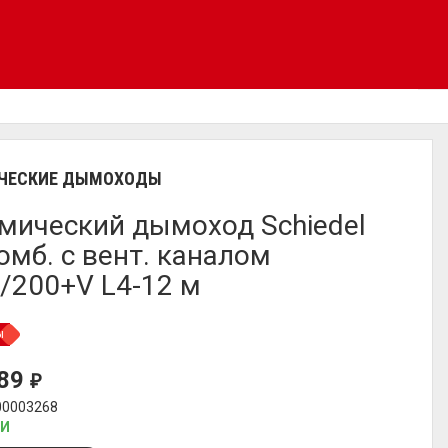
ЧЕСКИЕ ДЫМОХОДЫ
мический дымоход Schiedel
комб. с вент. каналом
/200+V L4-12 м
ы
389
₽
00003268
ИИ