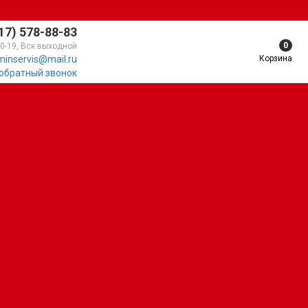
17) 578-88-83
0
10-19, Вск выходной
Корзина
minservis@mail.ru
 обратный звонок