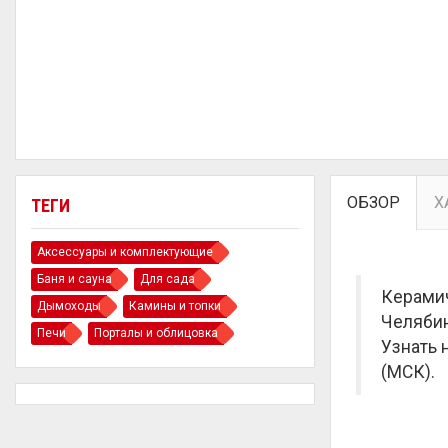
ОБЗОР
Х
ТЕГИ
Аксессуары и комплектующие
Баня и сауна
Для сада
Керамич
Дымоходы
Камины и топки
Челябин
Печи
Порталы и облицовка
Узнать 
(МСК).