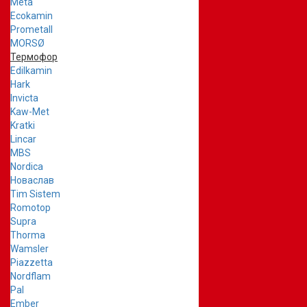
Meta
Ecokamin
Prometall
MORSØ
Термофор
Edilkamin
Hark
Invicta
Kaw-Met
Kratki
Lincar
MBS
Nordica
Новаслав
Tim Sistem
Romotop
Supra
Thorma
Wamsler
Piazzetta
Nordflam
Pal
Ember