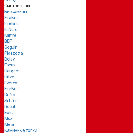
Смотреть все
Биокамины
FireBird
FireBird
IldNord
Kalfire
BEF
Seguin
Piazzetta
Boley
Focus
Hergom
Hitze
Everest
FireBird
Defro
Schmid
Rocal
Echa
Mcz
Meta
Каминные топки