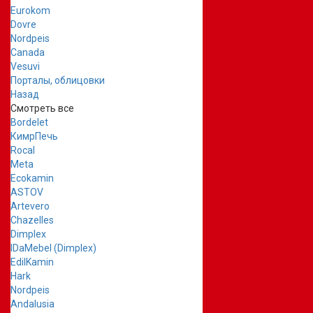
Eurokom
Dovre
Nordpeis
Canada
Vesuvi
Порталы, облицовки
Назад
Смотреть все
Bordelet
КимрПечь
Rocal
Meta
Ecokamin
ASTOV
Artevero
Chazelles
Dimplex
IDaMebel (Dimplex)
EdilKamin
Hark
Nordpeis
Andalusia