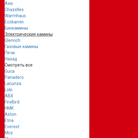
Axis
Chazelles
Warmhaus
Ecokamin
Биокамины
Электрические камины
Glenrich
Газовые камины
Печи
Назад
Смотреть все
Guca
Panadero
Lacunza
Loki
ABX
FireBird
НМК
Aston
Etna
Everest
Mcz