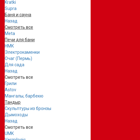
Kratki
Supra
Баня и сауна
Назад
Смотреть все
Meta
Печи для бани
НМК
Электрокаменки
Очаг (Пермь)
Для сада
Назад
Смотреть все
Грили
Astov
Мангалы, барбекю
Тандыр
Скульптуры из бронзы
Дымоходы
Назад
Смотреть все
UMK
Vermilogic