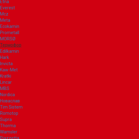
Etna
Everest
Mcz
Meta
Ecokamin
Prometall
MORSØ
Термофор
Edilkamin
Hark
Invicta
Kaw-Met
Kratki
Lincar
MBS
Nordica
Новаслав
Tim Sistem
Romotop
Supra
Thorma
Wamsler
Piazzetta