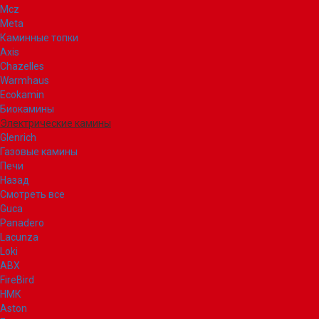
Mcz
Meta
Каминные топки
Axis
Chazelles
Warmhaus
Ecokamin
Биокамины
Электрические камины
Glenrich
Газовые камины
Печи
Назад
Смотреть все
Guca
Panadero
Lacunza
Loki
ABX
FireBird
НМК
Aston