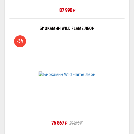
87 990
₽
БИОКАМИН WILD FLAME ЛЕОН
-3%
76 867
₽
79 245
₽