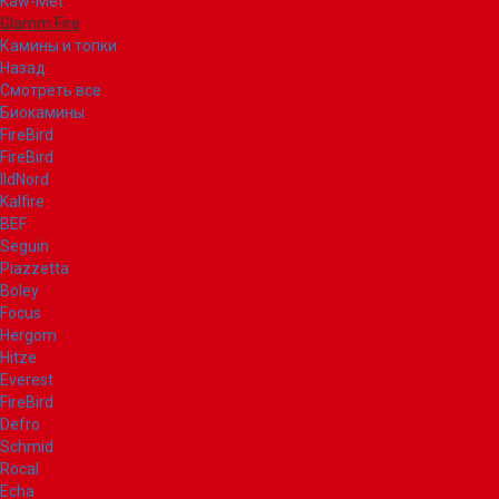
Kaw-Met
Glamm Fire
Камины и топки
Назад
Смотреть все
Биокамины
FireBird
FireBird
IldNord
Kalfire
BEF
Seguin
Piazzetta
Boley
Focus
Hergom
Hitze
Everest
FireBird
Defro
Schmid
Rocal
Echa