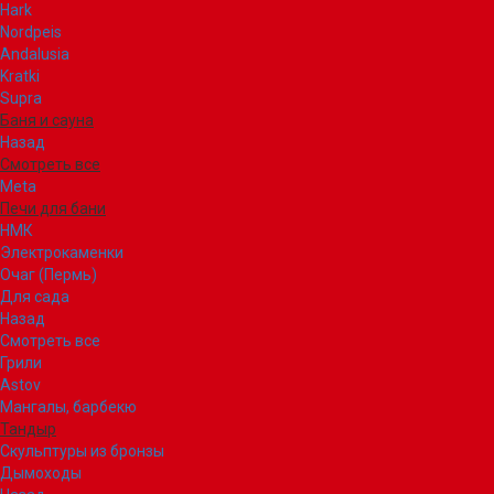
Hark
Nordpeis
Andalusia
Kratki
Supra
Баня и сауна
Назад
Смотреть все
Meta
Печи для бани
НМК
Электрокаменки
Очаг (Пермь)
Для сада
Назад
Смотреть все
Грили
Astov
Мангалы, барбекю
Тандыр
Скульптуры из бронзы
Дымоходы