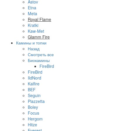
Astov
Etna
Meta
Royal Flame
Kratki
Kaw-Met
Glamm Fire
Камины и топки
Назад
Смотреть все
Биокамины
FireBird
FireBird
IldNord
Kalfire
BEF
Seguin
Piazzetta
Boley
Focus
Hergom
Hitze
Everest