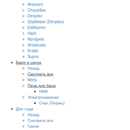
Artevero
Chazelles
Dimplex
IDaMebel (Dimplex)
EdilKamin
Hark
Nordpeis
Andalusia
Kratki
Supra
Баня и сауна
Назад
Смотреть все
Meta
Печи для бани
НМК
Электрокаменки
Очаг (Пермь)
Для сада
Назад
Смотреть все
Грили