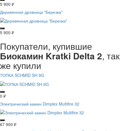
5 900
₽
Деревянная дровница "Березка"
5 900
₽
Покупатели, купившие
Биокамин Kratki Delta 2
, так
же купили
ТОПКА SCHMID SH 9G
0
₽
Электрический камин Dimplex Multifire 32
67 900
₽