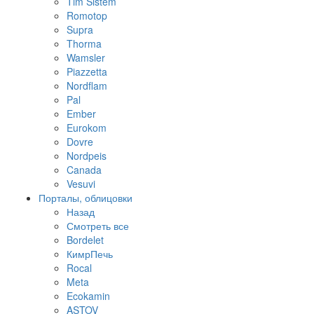
Tim Sistem
Romotop
Supra
Thorma
Wamsler
Piazzetta
Nordflam
Pal
Ember
Eurokom
Dovre
Nordpeis
Canada
Vesuvi
Порталы, облицовки
Назад
Смотреть все
Bordelet
КимрПечь
Rocal
Meta
Ecokamin
ASTOV