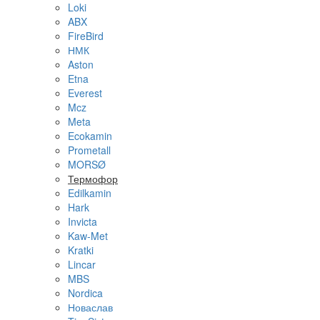
Loki
ABX
FireBird
НМК
Aston
Etna
Everest
Mcz
Meta
Ecokamin
Prometall
MORSØ
Термофор
Edilkamin
Hark
Invicta
Kaw-Met
Kratki
Lincar
MBS
Nordica
Новаслав