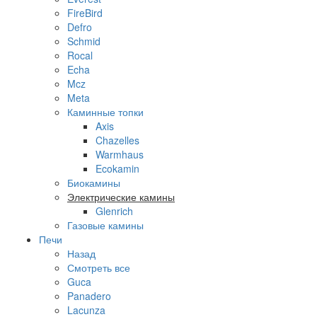
FireBird
Defro
Schmid
Rocal
Echa
Mcz
Meta
Каминные топки
Axis
Chazelles
Warmhaus
Ecokamin
Биокамины
Электрические камины
Glenrich
Газовые камины
Печи
Назад
Смотреть все
Guca
Panadero
Lacunza