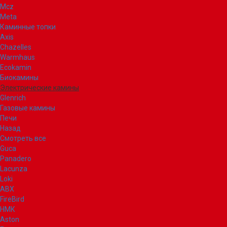
Mcz
Meta
Каминные топки
Axis
Chazelles
Warmhaus
Ecokamin
Биокамины
Электрические камины
Glenrich
Газовые камины
Печи
Назад
Смотреть все
Guca
Panadero
Lacunza
Loki
ABX
FireBird
НМК
Aston