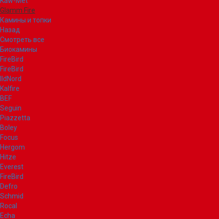
Kaw-Met
Glamm Fire
Камины и топки
Назад
Смотреть все
Биокамины
FireBird
FireBird
IldNord
Kalfire
BEF
Seguin
Piazzetta
Boley
Focus
Hergom
Hitze
Everest
FireBird
Defro
Schmid
Rocal
Echa