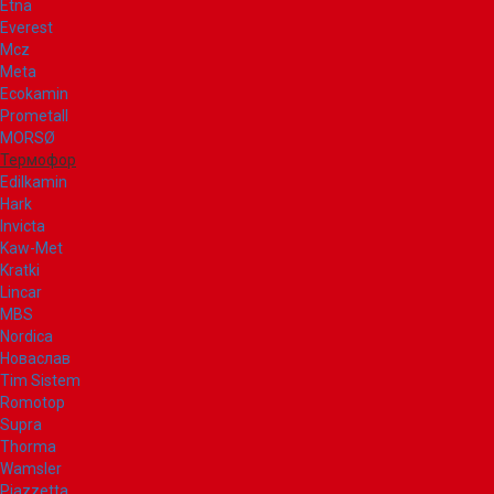
Etna
Everest
Mcz
Meta
Ecokamin
Prometall
MORSØ
Термофор
Edilkamin
Hark
Invicta
Kaw-Met
Kratki
Lincar
MBS
Nordica
Новаслав
Tim Sistem
Romotop
Supra
Thorma
Wamsler
Piazzetta