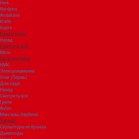
Hark
Nordpeis
Andalusia
Kratki
Supra
Баня и сауна
Назад
Смотреть все
Meta
Печи для бани
НМК
Электрокаменки
Очаг (Пермь)
Для сада
Назад
Смотреть все
Грили
Astov
Мангалы, барбекю
Тандыр
Скульптуры из бронзы
Дымоходы