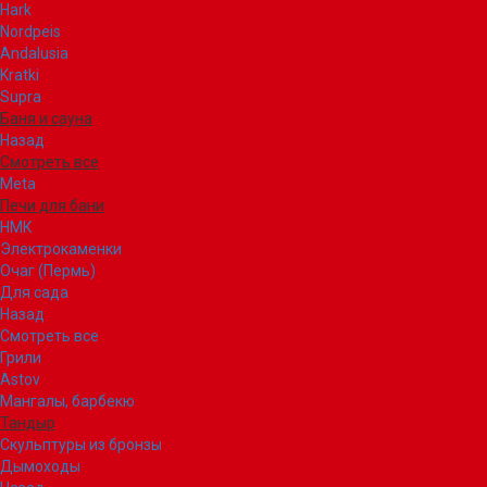
Hark
Nordpeis
Andalusia
Kratki
Supra
Баня и сауна
Назад
Смотреть все
Meta
Печи для бани
НМК
Электрокаменки
Очаг (Пермь)
Для сада
Назад
Смотреть все
Грили
Astov
Мангалы, барбекю
Тандыр
Скульптуры из бронзы
Дымоходы