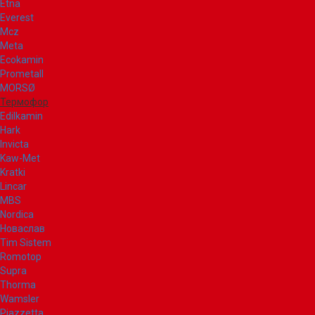
Etna
Everest
Mcz
Meta
Ecokamin
Prometall
MORSØ
Термофор
Edilkamin
Hark
Invicta
Kaw-Met
Kratki
Lincar
MBS
Nordica
Новаслав
Tim Sistem
Romotop
Supra
Thorma
Wamsler
Piazzetta