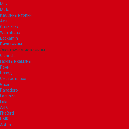
Mcz
Meta
Каминные топки
Axis
Chazelles
Warmhaus
Ecokamin
Биокамины
Электрические камины
Glenrich
Газовые камины
Печи
Назад
Смотреть все
Guca
Panadero
Lacunza
Loki
ABX
FireBird
НМК
Aston