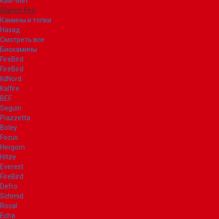
Kaw-Met
Glamm Fire
Камины и топки
Назад
Смотреть все
Биокамины
FireBird
FireBird
IldNord
Kalfire
BEF
Seguin
Piazzetta
Boley
Focus
Hergom
Hitze
Everest
FireBird
Defro
Schmid
Rocal
Echa