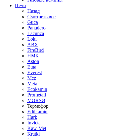
Печи
Назад
Смотреть все
Guca
Panadero
Lacunza
Loki
ABX
FireBird
НМК
Aston
Etna
Everest
Mcz
Meta
Ecokamin
Prometall
MORSØ
Термофор
Edilkamin
Hark
Invicta
Kaw-Met
Kratki