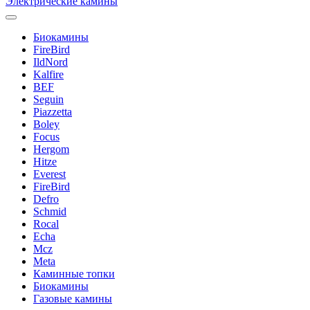
Электрические камины
Биокамины
FireBird
IldNord
Kalfire
BEF
Seguin
Piazzetta
Boley
Focus
Hergom
Hitze
Everest
FireBird
Defro
Schmid
Rocal
Echa
Mcz
Meta
Каминные топки
Биокамины
Газовые камины