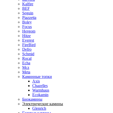
Kalfire
BEF
Seguin
Piazzetta
Boley
Focus
Hergom
Hitze
Everest
FireBird
Defro
Schmid
Rocal
Echa
Mcz
Meta
Каминные топки
Axis
Chazelles
Warmhaus
Ecokamin
Биокамины
Электрические камины
Glenrich
Газовые камины