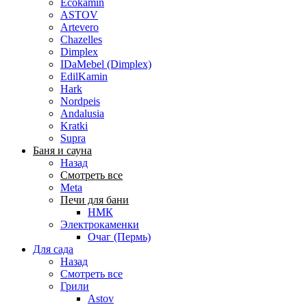
Ecokamin
ASTOV
Artevero
Chazelles
Dimplex
IDaMebel (Dimplex)
EdilKamin
Hark
Nordpeis
Andalusia
Kratki
Supra
Баня и сауна
Назад
Смотреть все
Meta
Печи для бани
НМК
Электрокаменки
Очаг (Пермь)
Для сада
Назад
Смотреть все
Грили
Astov