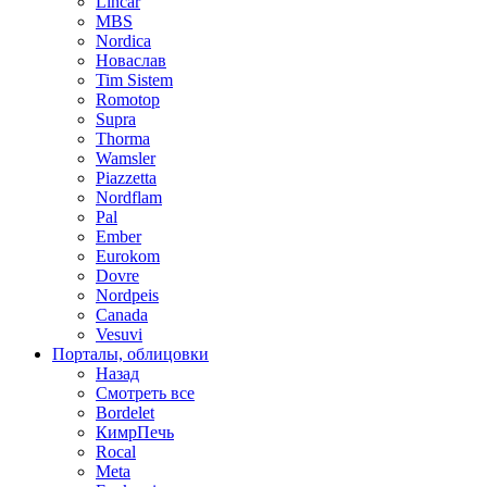
Lincar
MBS
Nordica
Новаслав
Tim Sistem
Romotop
Supra
Thorma
Wamsler
Piazzetta
Nordflam
Pal
Ember
Eurokom
Dovre
Nordpeis
Canada
Vesuvi
Порталы, облицовки
Назад
Смотреть все
Bordelet
КимрПечь
Rocal
Meta