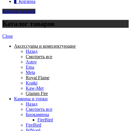
0
Корзина
Каталог товаров
Каталог товаров
Close
Аксессуары и комплектующие
Назад
Смотреть все
Astov
Etna
Meta
Royal Flame
Kratki
Kaw-Met
Glamm Fire
Камины и топки
Назад
Смотреть все
Биокамины
FireBird
FireBird
IldNord