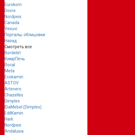
Eurokom
Dovre
Nordpeis
Canada
Vesuvi
Порталы, облицовки
Назад
Смотреть все
Bordelet
КимрПечь
Rocal
Meta
Ecokamin
ASTOV
Artevero
Chazelles
Dimplex
IDaMebel (Dimplex)
EdilKamin
Hark
Nordpeis
Andalusia