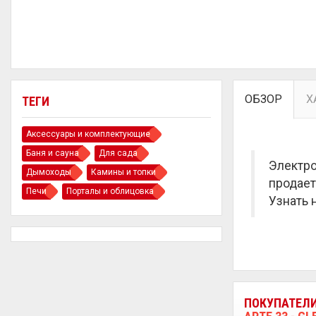
ОБЗОР
Х
ТЕГИ
Аксессуары и комплектующие
Баня и сауна
Для сада
Электро
Дымоходы
Камины и топки
продает
Печи
Порталы и облицовка
Узнать 
ПОКУПАТЕЛ