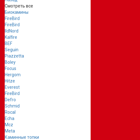
Смотреть все
Биокамины
FireBird
FireBird
IldNord
Kalfire
BEF
Seguin
Piazzetta
Boley
Focus
Hergom
Hitze
Everest
FireBird
Defro
Schmid
Rocal
Echa
Mcz
Meta
Каминные топки