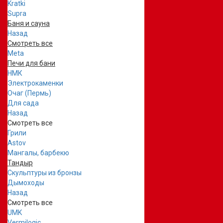
Kratki
Supra
Баня и сауна
Назад
Смотреть все
Meta
Печи для бани
НМК
Электрокаменки
Очаг (Пермь)
Для сада
Назад
Смотреть все
Грили
Astov
Мангалы, барбекю
Тандыр
Скульптуры из бронзы
Дымоходы
Назад
Смотреть все
UMK
Vermilogic