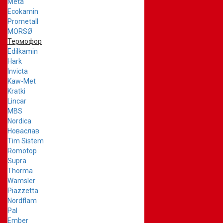
Meta
Ecokamin
Prometall
MORSØ
Термофор
Edilkamin
Hark
Invicta
Kaw-Met
Kratki
Lincar
MBS
Nordica
Новаслав
Tim Sistem
Romotop
Supra
Thorma
Wamsler
Piazzetta
Nordflam
Pal
Ember