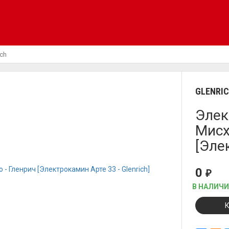
ich
GLENRI
Элек
Мисх
[Эле
0
₽
В НАЛИЧ