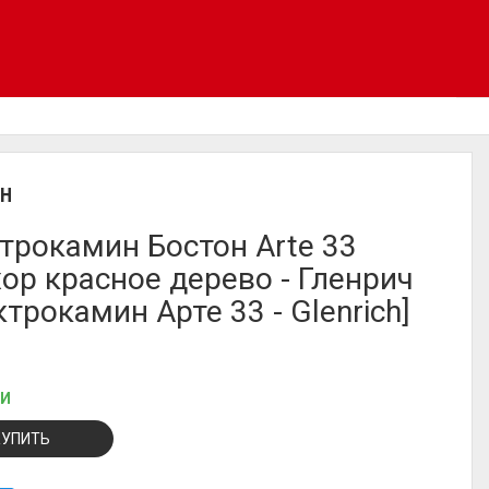
CH
трокамин Бостон Arte 33
ор красное дерево - Гленрич
ктрокамин Арте 33 - Glenrich]
ИИ
КУПИТЬ