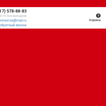
17) 578-88-83
0
10-19, Вск выходной
Корзина
minservis@mail.ru
 обратный звонок