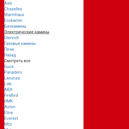
Axis
Chazelles
Warmhaus
Ecokamin
Биокамины
Электрические камины
Glenrich
Газовые камины
Печи
Назад
Смотреть все
Guca
Panadero
Lacunza
Loki
ABX
FireBird
НМК
Aston
Etna
Everest
Mcz