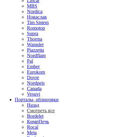
Lincar
MBS
Nordica
Новаслав
Tim Sistem
Romotop
Supra
Thorma
Wamsler
Piazzetta
Nordflam
Pal
Ember
Eurokom
Dovre
Nordpeis
Canada
Vesuvi
Порталы, облицовки
Назад
Смотреть все
Bordelet
КимрПечь
Rocal
Meta