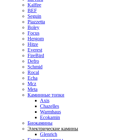
Kalfire
BEF
Seguin
Piazzetta
Boley
Focus
Hergom
Hitze
Everest
FireBird
Defro
Schmid
Rocal
Echa
Mcz
Meta
Каминные топки
Axis
Chazelles
Warmhaus
Ecokamin
Биокамины
Электрические камины
Glenrich
Газовые камины