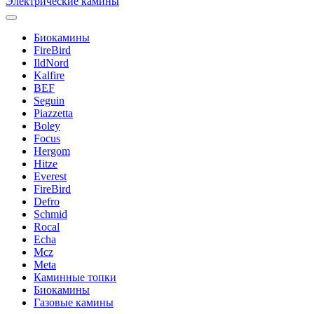
Электрические камины
Биокамины
FireBird
IldNord
Kalfire
BEF
Seguin
Piazzetta
Boley
Focus
Hergom
Hitze
Everest
FireBird
Defro
Schmid
Rocal
Echa
Mcz
Meta
Каминные топки
Биокамины
Газовые камины