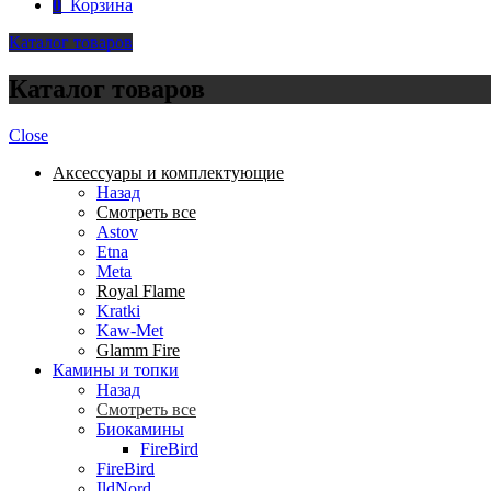
0
Корзина
Каталог товаров
Каталог товаров
Close
Аксессуары и комплектующие
Назад
Смотреть все
Astov
Etna
Meta
Royal Flame
Kratki
Kaw-Met
Glamm Fire
Камины и топки
Назад
Смотреть все
Биокамины
FireBird
FireBird
IldNord