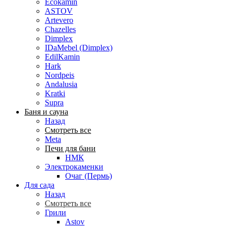
Ecokamin
ASTOV
Artevero
Chazelles
Dimplex
IDaMebel (Dimplex)
EdilKamin
Hark
Nordpeis
Andalusia
Kratki
Supra
Баня и сауна
Назад
Смотреть все
Meta
Печи для бани
НМК
Электрокаменки
Очаг (Пермь)
Для сада
Назад
Смотреть все
Грили
Astov