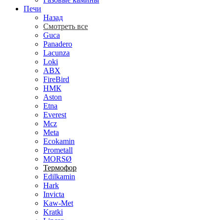
Печи
Назад
Смотреть все
Guca
Panadero
Lacunza
Loki
ABX
FireBird
НМК
Aston
Etna
Everest
Mcz
Meta
Ecokamin
Prometall
MORSØ
Термофор
Edilkamin
Hark
Invicta
Kaw-Met
Kratki