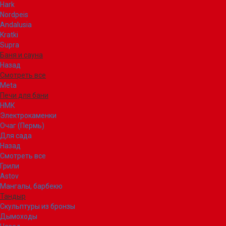
Hark
Nordpeis
Andalusia
Kratki
Supra
Баня и сауна
Назад
Смотреть все
Meta
Печи для бани
НМК
Электрокаменки
Очаг (Пермь)
Для сада
Назад
Смотреть все
Грили
Astov
Мангалы, барбекю
Тандыр
Скульптуры из бронзы
Дымоходы