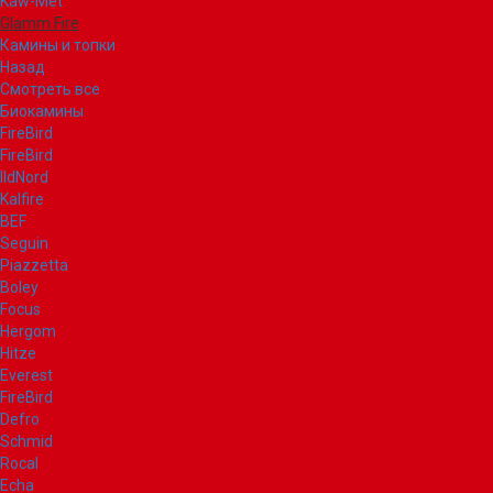
Kaw-Met
Glamm Fire
Камины и топки
Назад
Смотреть все
Биокамины
FireBird
FireBird
IldNord
Kalfire
BEF
Seguin
Piazzetta
Boley
Focus
Hergom
Hitze
Everest
FireBird
Defro
Schmid
Rocal
Echa