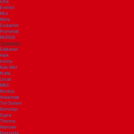
Etna
Everest
Mcz
Meta
Ecokamin
Prometall
MORSØ
Термофор
Edilkamin
Hark
Invicta
Kaw-Met
Kratki
Lincar
MBS
Nordica
Новаслав
Tim Sistem
Romotop
Supra
Thorma
Wamsler
Piazzetta