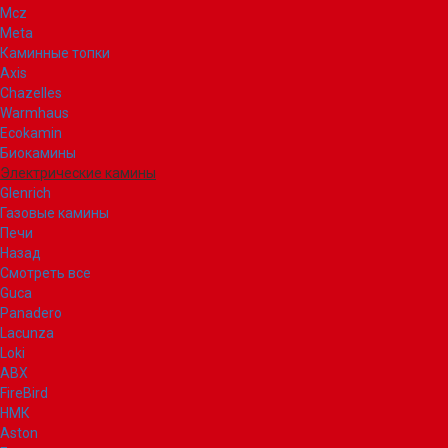
Mcz
Meta
Каминные топки
Axis
Chazelles
Warmhaus
Ecokamin
Биокамины
Электрические камины
Glenrich
Газовые камины
Печи
Назад
Смотреть все
Guca
Panadero
Lacunza
Loki
ABX
FireBird
НМК
Aston