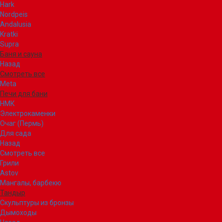
Hark
Nordpeis
Andalusia
Kratki
Supra
Баня и сауна
Назад
Смотреть все
Meta
Печи для бани
НМК
Электрокаменки
Очаг (Пермь)
Для сада
Назад
Смотреть все
Грили
Astov
Мангалы, барбекю
Тандыр
Скульптуры из бронзы
Дымоходы