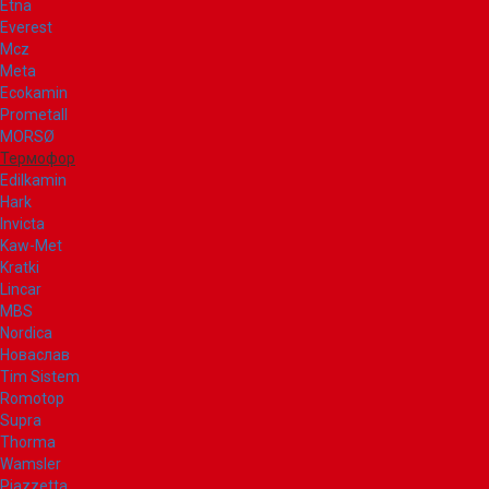
Etna
Everest
Mcz
Meta
Ecokamin
Prometall
MORSØ
Термофор
Edilkamin
Hark
Invicta
Kaw-Met
Kratki
Lincar
MBS
Nordica
Новаслав
Tim Sistem
Romotop
Supra
Thorma
Wamsler
Piazzetta