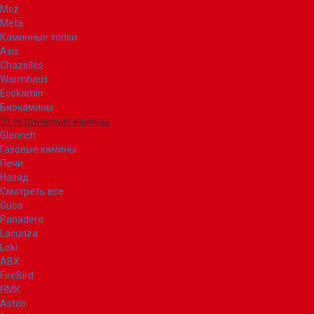
Mcz
Meta
Каминные топки
Axis
Chazelles
Warmhaus
Ecokamin
Биокамины
Электрические камины
Glenrich
Газовые камины
Печи
Назад
Смотреть все
Guca
Panadero
Lacunza
Loki
ABX
FireBird
НМК
Aston