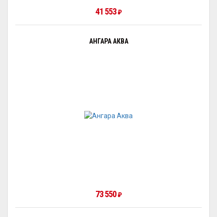
41 553
₽
АНГАРА АКВА
73 550
₽