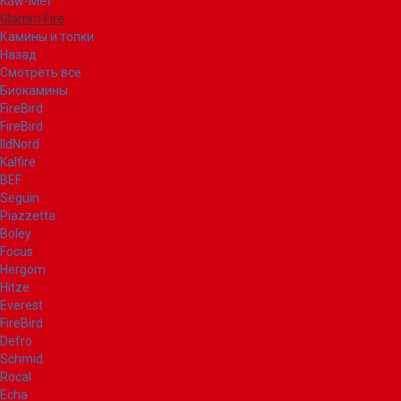
Kaw-Met
Glamm Fire
Камины и топки
Назад
Смотреть все
Биокамины
FireBird
FireBird
IldNord
Kalfire
BEF
Seguin
Piazzetta
Boley
Focus
Hergom
Hitze
Everest
FireBird
Defro
Schmid
Rocal
Echa