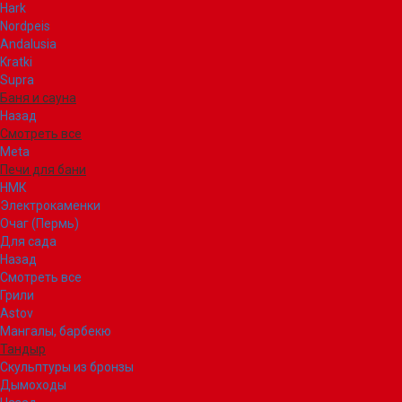
Hark
Nordpeis
Andalusia
Kratki
Supra
Баня и сауна
Назад
Смотреть все
Meta
Печи для бани
НМК
Электрокаменки
Очаг (Пермь)
Для сада
Назад
Смотреть все
Грили
Astov
Мангалы, барбекю
Тандыр
Скульптуры из бронзы
Дымоходы