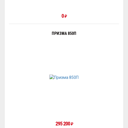
0
₽
ПРИЗМА 850П
295 200
₽