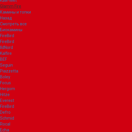
Kaw-Met
Glamm Fire
Камины и топки
Назад
Смотреть все
Биокамины
FireBird
FireBird
IldNord
Kalfire
BEF
Seguin
Piazzetta
Boley
Focus
Hergom
Hitze
Everest
FireBird
Defro
Schmid
Rocal
Echa