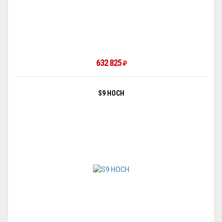
632 825
₽
S9 HOCH