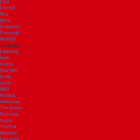
Etna
Everest
Mcz
Meta
Ecokamin
Prometall
MORSØ
Термофор
Edilkamin
Hark
Invicta
Kaw-Met
Kratki
Lincar
MBS
Nordica
Новаслав
Tim Sistem
Romotop
Supra
Thorma
Wamsler
Piazzetta