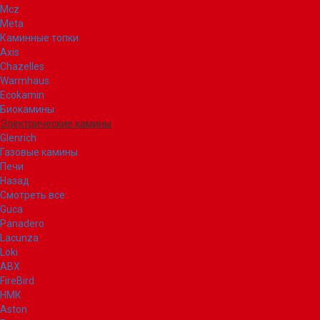
Mcz
Meta
Каминные топки
Axis
Chazelles
Warmhaus
Ecokamin
Биокамины
Электрические камины
Glenrich
Газовые камины
Печи
Назад
Смотреть все
Guca
Panadero
Lacunza
Loki
ABX
FireBird
НМК
Aston