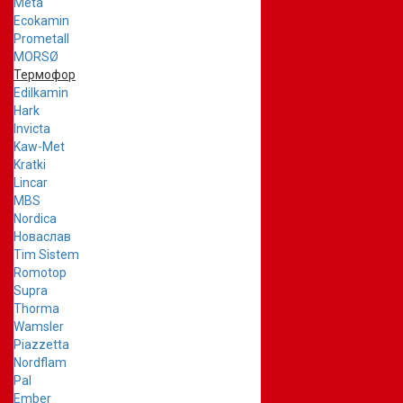
Meta
Ecokamin
Prometall
MORSØ
Термофор
Edilkamin
Hark
Invicta
Kaw-Met
Kratki
Lincar
MBS
Nordica
Новаслав
Tim Sistem
Romotop
Supra
Thorma
Wamsler
Piazzetta
Nordflam
Pal
Ember