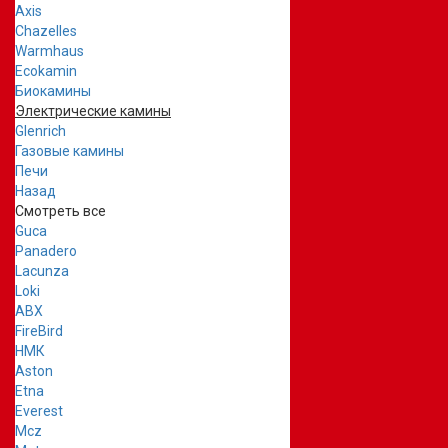
Axis
Chazelles
Warmhaus
Ecokamin
Биокамины
Электрические камины
Glenrich
Газовые камины
Печи
Назад
Смотреть все
Guca
Panadero
Lacunza
Loki
ABX
FireBird
НМК
Aston
Etna
Everest
Mcz