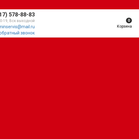
17) 578-88-83
0
10-19, Вск выходной
Корзина
minservis@mail.ru
 обратный звонок