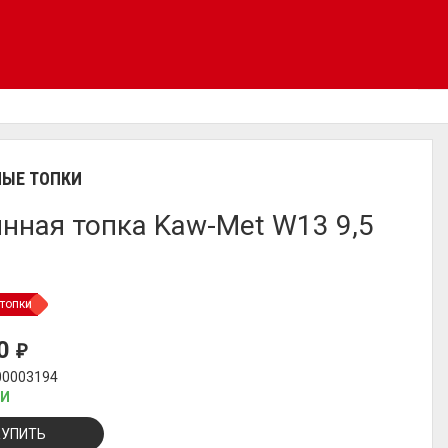
ЫЕ ТОПКИ
нная топка Kaw-Met W13 9,5
топки
00
₽
00003194
ИИ
КУПИТЬ