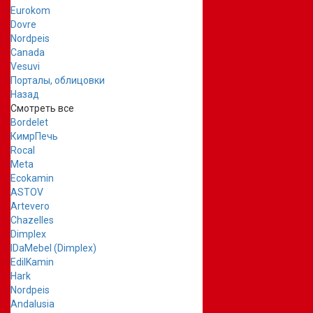
Eurokom
Dovre
Nordpeis
Canada
Vesuvi
Порталы, облицовки
Назад
Смотреть все
Bordelet
КимрПечь
Rocal
Meta
Ecokamin
ASTOV
Artevero
Chazelles
Dimplex
IDaMebel (Dimplex)
EdilKamin
Hark
Nordpeis
Andalusia