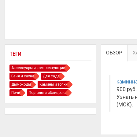
ОБЗОР
Х
ТЕГИ
Аксессуары и комплектующие
Баня и сауна
Для сада
каминна
Дымоходы
Камины и топки
900 руб.
Печи
Порталы и облицовка
Узнать 
(МСК).