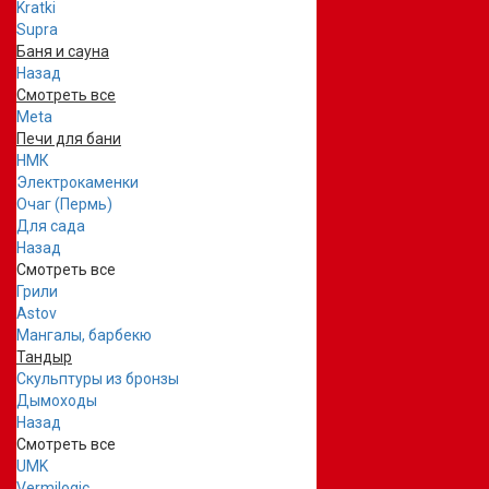
Kratki
Supra
Баня и сауна
Назад
Смотреть все
Meta
Печи для бани
НМК
Электрокаменки
Очаг (Пермь)
Для сада
Назад
Смотреть все
Грили
Astov
Мангалы, барбекю
Тандыр
Скульптуры из бронзы
Дымоходы
Назад
Смотреть все
UMK
Vermilogic