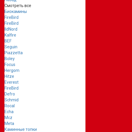
Смотреть все
Биокамины
FireBird
FireBird
IldNord
Kalfire
BEF
Seguin
Piazzetta
Boley
Focus
Hergom
Hitze
Everest
FireBird
Defro
Schmid
Rocal
Echa
Mcz
Meta
Каминные топки