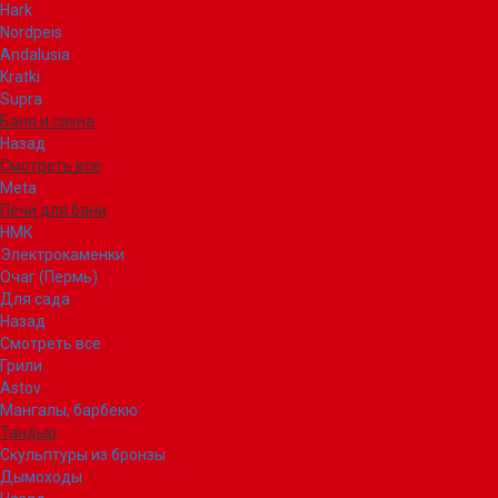
Hark
Nordpeis
Andalusia
Kratki
Supra
Баня и сауна
Назад
Смотреть все
Meta
Печи для бани
НМК
Электрокаменки
Очаг (Пермь)
Для сада
Назад
Смотреть все
Грили
Astov
Мангалы, барбекю
Тандыр
Скульптуры из бронзы
Дымоходы