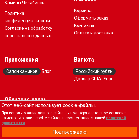
Камины Челябинск
Корзина
Политика
Оформить заказ
конфиденциальности
Контакты
Согласие на обработку
Оплата и доставка
персональных данных
Приложения
Валюта
Салон каминов
Блог
Российский рубль
Доллар США
Евро
Обратная связь
Этот веб-сайт использует cookie-файлы.
+7 (917) 578-88-83
При использовании данного сайта вы подтверждаете свое согласие
на использование cookie-файлов в соответствии с нашей
политикой
kaminservis@mail.ru
приватности
.
Пн-Сб 10-19, Вск выходной
Подтверждаю
Вся представленная на сайте информация, касающаяся