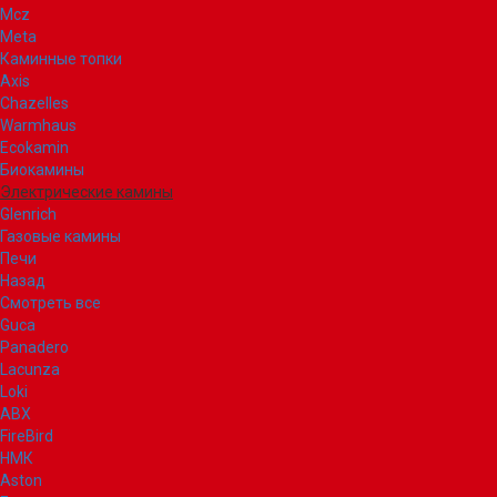
Mcz
Meta
Каминные топки
Axis
Chazelles
Warmhaus
Ecokamin
Биокамины
Электрические камины
Glenrich
Газовые камины
Печи
Назад
Смотреть все
Guca
Panadero
Lacunza
Loki
ABX
FireBird
НМК
Aston