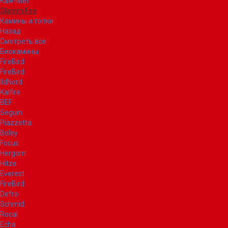
Kaw-Met
Glamm Fire
Камины и топки
Назад
Смотреть все
Биокамины
FireBird
FireBird
IldNord
Kalfire
BEF
Seguin
Piazzetta
Boley
Focus
Hergom
Hitze
Everest
FireBird
Defro
Schmid
Rocal
Echa