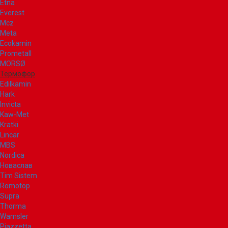
Etna
Everest
Mcz
Meta
Ecokamin
Prometall
MORSØ
Термофор
Edilkamin
Hark
Invicta
Kaw-Met
Kratki
Lincar
MBS
Nordica
Новаслав
Tim Sistem
Romotop
Supra
Thorma
Wamsler
Piazzetta