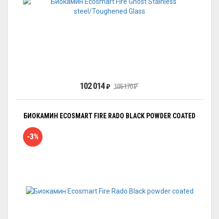
102 014
₽
105 170
₽
БИОКАМИН ECOSMART FIRE RADO BLACK POWDER COATED
-3%