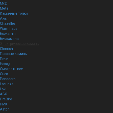
Mcz
Meta
Каминные топки
Axis
Chazelles
Warmhaus
Ecokamin
Биокамины
Электрические камины
Glenrich
Газовые камины
Печи
Назад
Смотреть все
Guca
Panadero
Lacunza
Loki
ABX
FireBird
НМК
Aston