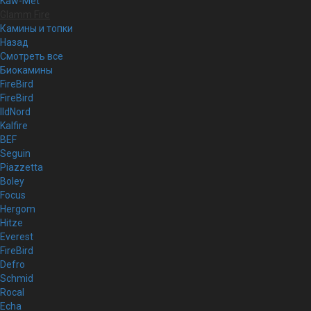
Kaw-Met
Glamm Fire
Камины и топки
Назад
Смотреть все
Биокамины
FireBird
FireBird
IldNord
Kalfire
BEF
Seguin
Piazzetta
Boley
Focus
Hergom
Hitze
Everest
FireBird
Defro
Schmid
Rocal
Echa