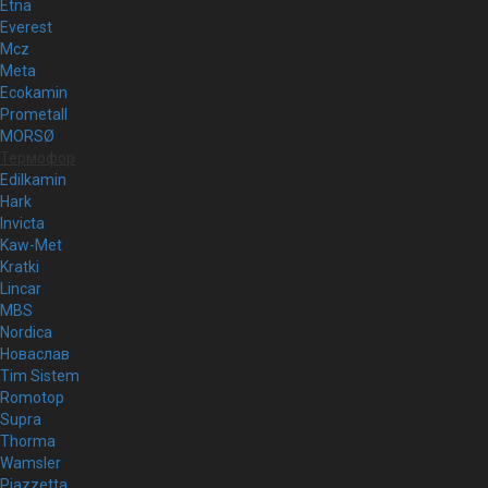
Etna
Everest
Mcz
Meta
Ecokamin
Prometall
MORSØ
Термофор
Edilkamin
Hark
Invicta
Kaw-Met
Kratki
Lincar
MBS
Nordica
Новаслав
Tim Sistem
Romotop
Supra
Thorma
Wamsler
Piazzetta